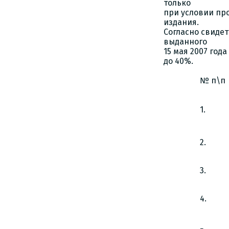
только
при условии пр
издания.
Согласно свиде
выданного
15 мая 2007 год
до 40%.
№ п\п
1.
2.
3.
4.