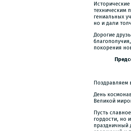
Исторические 
техническим 
гениальных у
но и дали тол
Дорогие друзь
благополучия,
покорения но
Председател
Поздравляем в
День космонав
Великой миро
Пусть славно
гордости, но 
праздничный 