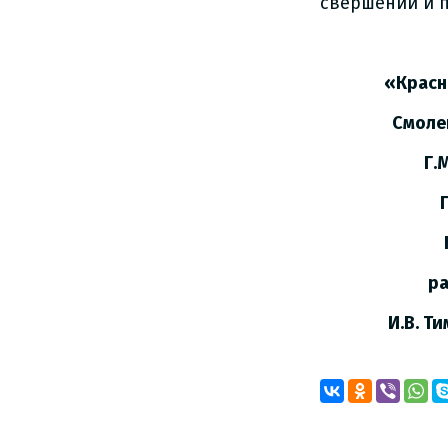
свершений и п
Глав
«Краснинс
Смоленско
Г.М.Рад
Предсе
Красн
районн
И.В. Тимо