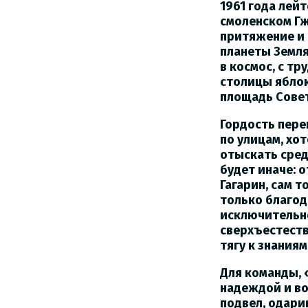
1961 года лей
смоленском Гж
притяжение и 
планеты Земля
в космос, с т
столицы яблок
площадь Совет
Гордость пере
по улицам, хот
отыскать сред
будет иначе: 
Гагарин, сам т
только благод
исключительно
сверхъестеств
тягу к знания
Для команды, 
надеждой и во
подвел, одари