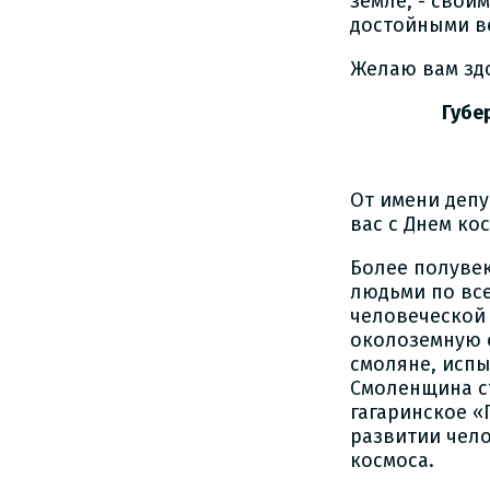
земле, - свои
достойными ве
Желаю вам здо
Губернатор 
От имени деп
вас с Днем ко
Более полувек
людьми по вс
человеческой 
околоземную о
смоляне, испы
Смоленщина с
гагаринское «
развитии чело
космоса.