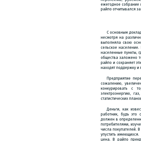
ежегодное собрание п
райпо отчитывался за
С основным доклад
несмотря на различн
выполняла свою осн
сельское население.
населенные пункты, г
общества заложено то
райпо и сохраняет эт
находят поддержку и 
Предприятие пер
сожалению, увеличен
конкурировать с т
электроэнергию, га
статистических плано
Деньги, как изве
работник, будь это 
должен в определенн
потребителями, изуче
числа покупателей. В
упустить имеющихся.
цена. В райпо прек