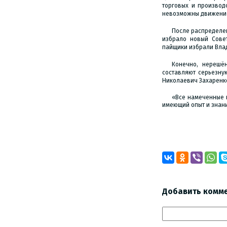
торговых и произво
невозможны движение
После распределе
избрало новый Сове
пайщики избрали Вла
Конечно, нерешё
составляют серьезну
Николаевич Захаренков
«Все намеченные п
имеющий опыт и знани
М.ПР
Добавить комм