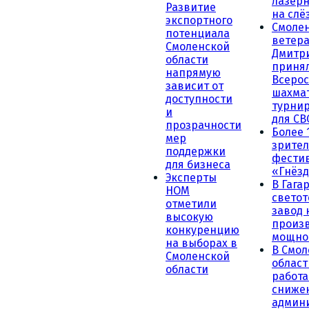
лазерн
Развитие
на слё
экспортного
Смоле
потенциала
ветера
Смоленской
Дмитр
области
принял
напрямую
Всеро
зависит от
шахма
доступности
турни
и
для СВ
прозрачности
Более 
мер
зрител
поддержки
фести
для бизнеса
«Гнёзд
Эксперты
В Гага
НОМ
светот
отметили
завод
высокую
произ
конкуренцию
мощно
на выборах в
В Смол
Смоленской
област
области
работа
сниже
админ