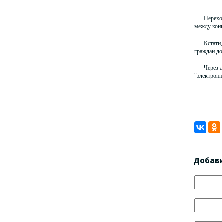
Перехо
между конк
Кстати
граждан до
Через 
"электронн
М.
Добав