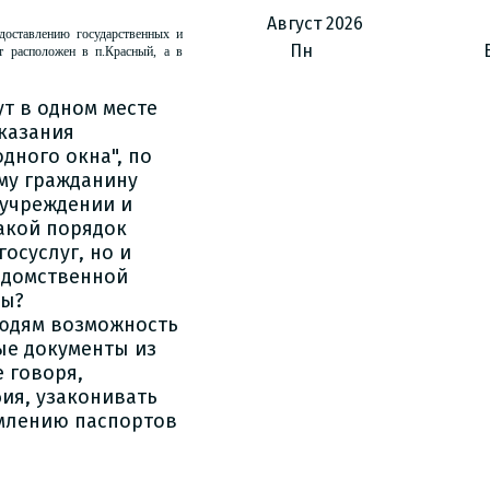
Август
2026
доставлению государственных и
Пн
т расположен в п.Красный, а в
т в одном месте
казания
дного окна", по
му гражданину
 учреждении и
акой порядок
осуслуг, но и
едомственной
цы?
юдям возможность
ые документы из
 говоря,
ия, узаконивать
рмлению паспортов