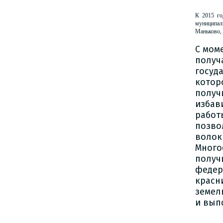
К 2015 го
муниципал
Маньково, 
С мом
получ
госуд
котор
получ
избав
работ
позво
волок
Много
получ
федер
красн
земел
и вып