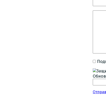
Под
Обнов
Отпра