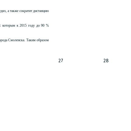
едях, а также сократит дистанцию
 с которым к 2015 году до 90 %
орода Смоленска. Таким образом
27
28