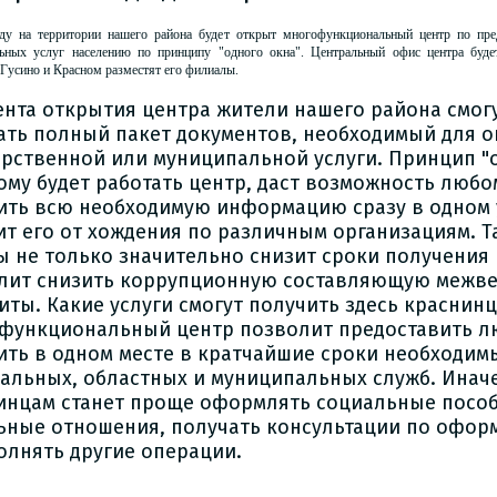
ду на территории нашего района будет открыт многофункциональный центр по пре
ьных услуг населению по принципу "одного окна". Центральный офис центра буде
Гусино и Красном разместят его филиалы.
ента открытия центра жители нашего района смогу
ать полный пакет документов, необходимый для о
арственной или муниципальной услуги. Принцип "о
ому будет работать центр, даст возможность любо
ить всю необходимую информацию сразу в одном
ит его от хождения по различным организациям. Т
ы не только значительно снизит сроки получения г
лит снизить коррупционную составляющую межв
иты. Какие услуги смогут получить здесь краснин
функциональный центр позволит предоставить л
ить в одном месте в кратчайшие сроки необходим
альных, областных и муниципальных служб. Иначе
инцам станет проще оформлять социальные пособ
ьные отношения, получать консультации по офо
олнять другие операции.