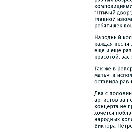
композициями "
"Птичий двор"
главной изюм
ребятишек до
Народный кол
каждая песня
еще и еще раз
красотой, зас
Так же в репе
мать» в испол
оставила рав
Два с половин
артистов за п
концерта не п
хочется побл
народных кол
Виктора Петро