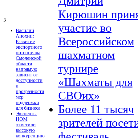
Дмитрий
Кирюшин прин
3
участие во
Василий
Анохин:
Всероссийском
Развитие
экспортного
шахматном
потенциала
Смоленской
области
турнире
напрямую
зависит от
«Шахматы для
доступности
и
прозрачности
СВОих»
мер
поддержки
Более 11 тысяч
для бизнеса
Эксперты
зрителей посет
НОМ
отметили
высокую
фестиваль
конкуренцию