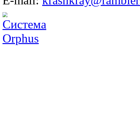
E-mail:
krasnkray@rambler