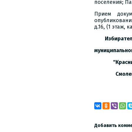
поселения; Па
Прием доку
опубликования
д.16, (1 этаж, к
Избиратель
муниципал
"Краснинс
Смоленско
Добавить комм