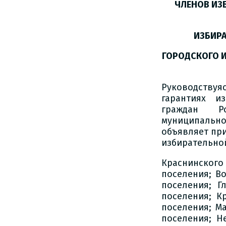
ЧЛЕНОВ ИЗ
ИЗБИР
ГОРОДСКОГО 
Руководствуя
гарантиях и
граждан Ро
муниципально
объявляет пр
избирательно
Краснинског
поселения; В
поселения; Г
поселения; К
поселения; М
поселения; Н