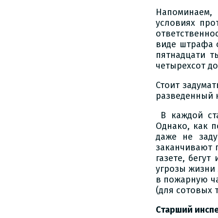
Напоминаем, 
условиях про
ответственнос
виде штрафа о
пятнадцати т
четырехсот до
Стоит задумат
разведенный к
В каждой ст
Однако, как 
даже не зад
заканчивают г
газете, бегут
угрозы жизни
в пожарную ча
(для сотовых 
Старший инсп