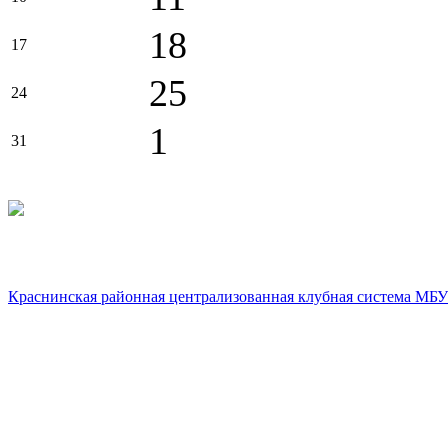
18
17
25
24
1
31
Краснинская районная централизованная клубная система МБУ