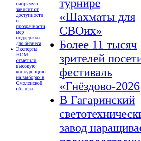
турнире
напрямую
зависит от
«Шахматы для
доступности
и
прозрачности
СВОих»
мер
поддержки
Более 11 тысяч
для бизнеса
Эксперты
зрителей посет
НОМ
отметили
высокую
фестиваль
конкуренцию
на выборах в
«Гнёздово-2026
Смоленской
области
В Гагаринский
светотехническ
завод наращива