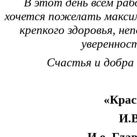
В этот день всем ра
хочется пожелать макси
крепкого здоровья, не
уверенност
Счастья и добра
Гла
«Красни
И.В. Т
И.о. Главы