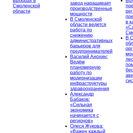
выборах в
Бо
завод наращивает
Смоленской
пр
производственные
области
ре
мощности
пр
В Смоленской
в к
области ведется
«С
работа по
См
снижению
В 
административных
об
барьеров для
ор
предпринимателей
мо
Василий Анохин:
лес
Ведём
по
планомерную
бе
работу по
ав
модернизации
си
инфраструктуры
здравоохранения
Александр
Бабаков:
«Сильная
экономика
начинается с
регионов»
Олеся Жукова:
«Важен каждый