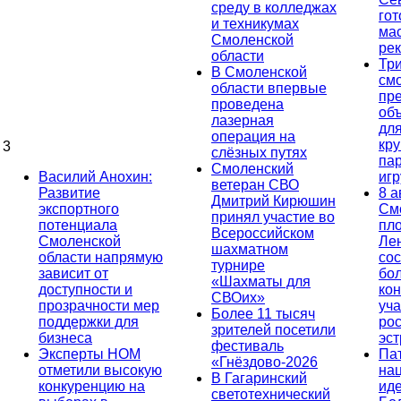
среду в колледжах
гот
и техникумах
ма
Смоленской
ре
области
Тр
В Смоленской
см
области впервые
пр
проведена
об
лазерная
дл
операция на
кр
3
слёзных путях
па
Смоленский
Василий Анохин:
иг
ветеран СВО
Развитие
8 а
Дмитрий Кирюшин
экспортного
См
принял участие во
потенциала
пл
Всероссийском
Смоленской
Ле
шахматном
области напрямую
сос
турнире
зависит от
бо
«Шахматы для
доступности и
кон
СВОих»
прозрачности мер
уча
Более 11 тысяч
поддержки для
ро
зрителей посетили
бизнеса
эс
фестиваль
Эксперты НОМ
Па
«Гнёздово-2026
отметили высокую
на
В Гагаринский
конкуренцию на
ид
светотехнический