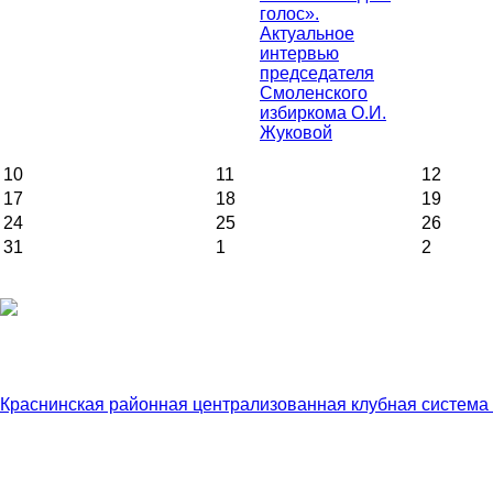
голос».
Актуальное
интервью
председателя
Смоленского
избиркома О.И.
Жуковой
10
11
12
17
18
19
24
25
26
31
1
2
Краснинская районная централизованная клубная система