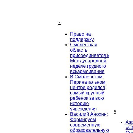
4
Право на
поддержку
Смоленская
область
присоединяется к
Международной
неделе грудного
вскармливания
В Смоленском
Перинатальном
центре родился
самый крупный
ребёнок за всю
историю
учреждения
5
Василий Анохин:
Формируем
Аэ
современную
«С
образовательную
Се