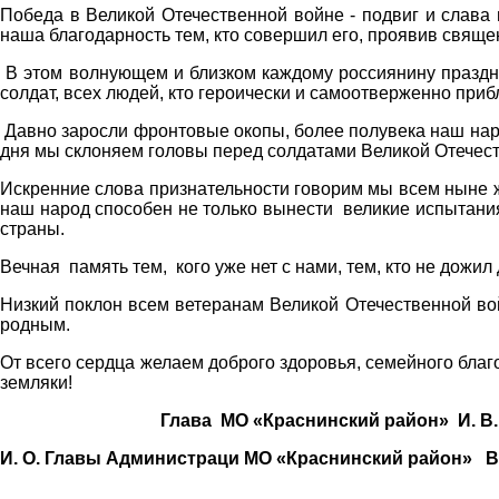
Победа в Великой Отечественной войне - подвиг и слава
наша благодарность тем, кто совершил его, проявив свящ
В этом волнующем и близком каждому россиянину праздник
солдат, всех людей, кто героически и самоотверженно пр
Давно заросли фронтовые окопы, более полувека наш наро
дня мы склоняем головы перед солдатами Великой Отечеств
Искренние слова признательности говорим мы всем ныне 
наш народ способен не только вынести великие испытания
страны.
Вечная память тем, кого уже нет с нами, тем, кто не дожил 
Низкий поклон всем ветеранам Великой Отечественной вой
родным.
От всего сердца желаем доброго здоровья, семейного благ
земляки!
Глава
МО «Краснинский район»
И. В
И. О. Главы Администраци
МО «Краснинский район»
В.