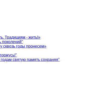
ь. Традициям - жить!»
ь поколений"
у сквозь годы пронесем»
горжусь!"
годам святую память сохраняя"