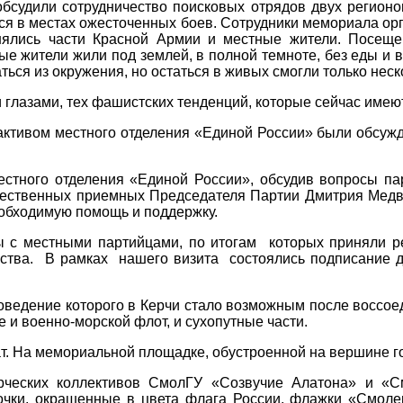
судили сотрудничество поисковых отрядов двух регионов
я в местах ожесточенных боев. Сотрудники мемориала орг
нялись части Красной Армии и местные жители. Посеще
ые жители жили под землей, в полной темноте, без еды и
ься из окружения, но остаться в живых смогли только неск
 глазами, тех фашистских тенденций, которые сейчас имеют
с активом местного отделения «Единой России» были обсу
естного отделения «Единой России», обсудив вопросы па
бщественных приемных Председателя Партии Дмитрия Медв
еобходимую помощь и поддержку.
 с местными партийцами, по итогам которых приняли р
ства. В рамках нашего визита состоялись подписание до
ведение которого в Керчи стало возможным после воссоед
 и военно-морской флот, и сухопутные части.
. На мемориальной площадке, обустроенной на вершине го
орческих коллективов СмолГУ «Созвучие Алатона» и «С
ки, окрашенные в цвета флага России, флажки «Смоленск