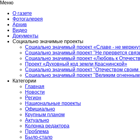
Меню
О газете
Фотогалерея
Архив
Видео
Документы
Социально значимые проекты
Социально значимый проект «Славе - не меркнут
Социально значимый проект "Не прервется связ
Социально значимый проект «Любовь к Отечеств
Проект «Духовный код земли Краснинской»
Социально значимый проект "Отечеством своим 
Социально значимый проект "Великим огненным 
Категории
Главная
Новости
Регион
Национальные проекты
Официально
Крупным планом
Актуально
Колонка редактора
Проблема
Было-стало