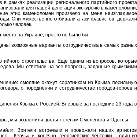
 в рамках реализации регионального партийного проекта
анизовали для нашей делегации экскурсию в каменоломни,
ние этих каменоломен произвело на меня неизгладимое
 воды. Они мужественно отбивали атаки фашистов, держали
олько человек.
 место на Украине, просто не было бы.
ждены возможные варианты сотрудничества в самых разных
ртийного строительства. Еще одним из вопросов, которые
едева. Мы ответили на все вопросы, заданные крымскими
ешение: смоляне окажут соратникам из Крыма посильную
говора о породнении и сотрудничестве городов-героев и
инения Крыма с Россией. Впервые за последние 23 года в
ры, мы возложили цветы к стелам Смоленска и Одессы.
майл». Зрители встречали и провожали наших артистов
 – Керчь» и, конечно, георгиевские ленточки – один из