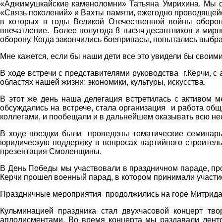
«Аджимушкайские каменоломни» Татьяна Умрихина. Мы об
«Связь поколений» и Вахты памяти, ежегодно проводящейс
в которых в годы Великой Отечественной войны оборо
впечатление. Более полугода 8 тысяч десантников и мирн
оборону. Когда закончились боеприпасы, попытались выбрат
Мне кажется, если бы наши дети все это увидели бы своими
В ходе встречи с представителями руководства г.Керчи, 
областях нашей жизни: экономики, культуры, искусства.
В этот же день наша делегация встретилась с активом м
обсуждались на встрече, стала организация и работа о
коллегами, и пообещали и в дальнейшем оказывать всю н
В ходе поездки были проведены тематические семинары
юридическую поддержку в вопросах партийного строитель
презентация Смоленщины.
В День Победы мы участвовали в праздничном параде, про
Керчи прошел военный парад, в котором принимали участие
Праздничные мероприятия продолжились на горе Митридат
Кульминацией праздника стал двухчасовой концерт тв
аплодисментами. Во время концерта мы раздавали ленточ