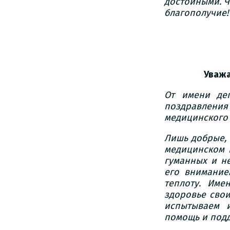
достойными. Ч
благополучие!
Губе
Уважа
От имени де
поздравлен
медицинского 
Лишь добрые,
медицинском 
гуманных и н
его внимание
теплоту. Им
здоровье сво
испытываем 
помощь и подд