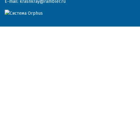
E-mail:
krasnkray@rambler.ru