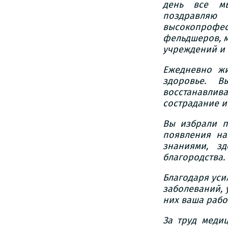
день все мы
поздравля
высокопрофес
фельдшеров, 
учреждений и 
Ежедневно ж
здоровье. В
восстанавлив
сострадание и
Вы избрали п
появления на
знаниями, з
благородства.
Благодаря уси
заболеваний, 
них ваша рабо
За труд меди