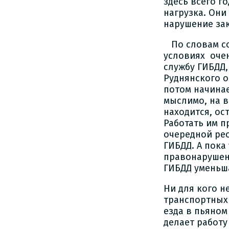
здесь всего г
нагрузка. Они
нарушение за
По словам со
условиях оче
службу ГИБДД,
Руднянского о
потом начинае
мыслимо, на в
находится, ос
Работать им п
очередной рео
ГИБДД. А пока
правонарушени
ГИБДД уменьш
Ни для кого н
транспортных 
езда в пьяном
делает работу