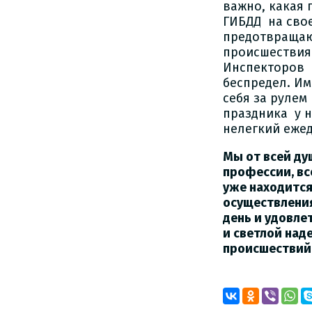
важно, какая 
ГИБДД на свое
предотвращаю
происшествия 
Инспекторов ч
беспредел. И
себя за рулем
праздника у н
нелегкий еже
Мы от всей ду
профессии, вс
уже находится
осуществления
день и удовле
и светлой над
происшествий