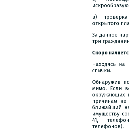
искрообразую
в) проверка
открытого пла
За данное на
три граждан
Скоро начнется
Находясь на 
спички.
Обнаружив по
мимо! Если в
окружающих и
причинам не
ближайший н
имуществу со
41, телефон
телефонов).