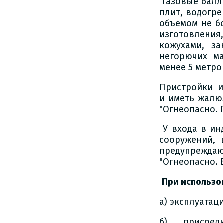
Газовые балл
плит, водогре
объемом не б
изготовления,
кожухами, з
негорючих ма
менее 5 метро
Пристройки и
и иметь жалю
"Огнеопасно. Г
У входа в ин
сооружений,
предупрежд
"Огнеопасно. 
При использо
а) эксплуатац
б) присое