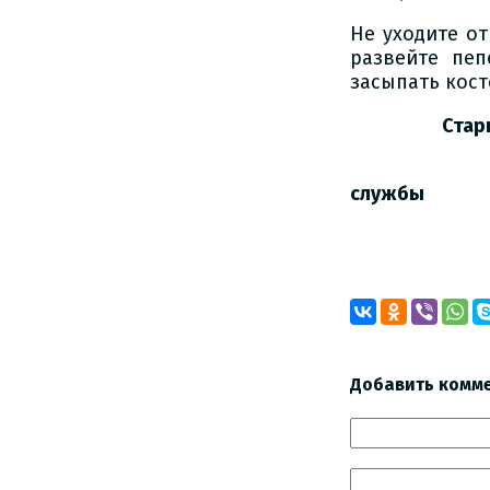
Не уходите от
развейте пеп
засыпать кост
Старший инс
Краснин
слу
И.А
Добавить комм