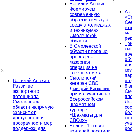
5
Василий Анохин:
Формируем
Аэ
современную
«С
образовательную
Се
среду в колледжах
гот
и техникумах
ма
Смоленской
ре
области
Тр
В Смоленской
см
области впервые
пр
проведена
об
лазерная
дл
операция на
кр
3
слёзных путях
па
Смоленский
Василий Анохин:
иг
ветеран СВО
Развитие
8 а
Дмитрий Кирюшин
экспортного
См
принял участие во
потенциала
пл
Всероссийском
Смоленской
Ле
шахматном
области напрямую
сос
турнире
зависит от
бо
«Шахматы для
доступности и
кон
СВОих»
прозрачности мер
уча
Более 11 тысяч
поддержки для
ро
зрителей посетили