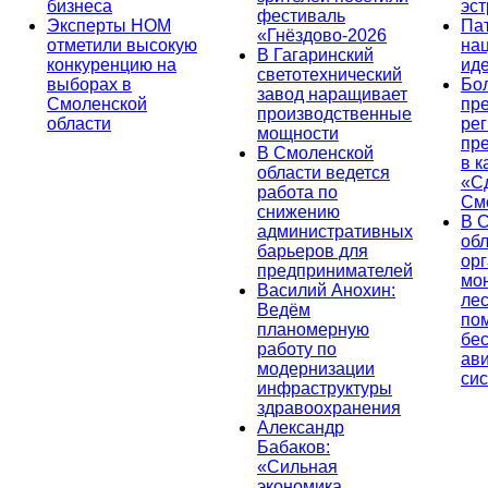
бизнеса
эс
фестиваль
Эксперты НОМ
Па
«Гнёздово-2026
отметили высокую
на
В Гагаринский
конкуренцию на
ид
светотехнический
выборах в
Бо
завод наращивает
Смоленской
пр
производственные
области
ре
мощности
пр
В Смоленской
в к
области ведется
«С
работа по
См
снижению
В 
административных
об
барьеров для
ор
предпринимателей
мо
Василий Анохин:
лес
Ведём
по
планомерную
бе
работу по
ав
модернизации
си
инфраструктуры
здравоохранения
Александр
Бабаков:
«Сильная
экономика