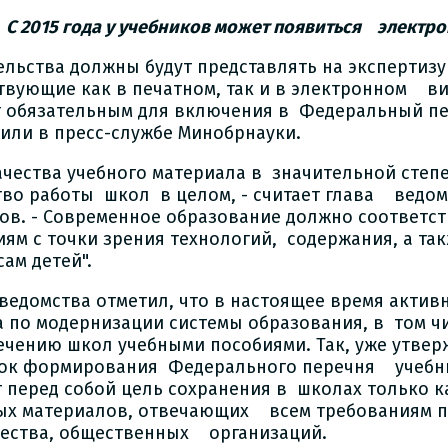
С 2015 года у учебников может появиться электр
ельства должны будут представлять на экспертиз
твующие как в печатном, так и в электронном ви
т обязательным для включения в Федеральный пе
или в пресс-службе Минобрнауки.
ачества учебного материала в значительной сте
тво работы школ в целом, - считает глава ведо
ов. - Современное образование должно соответс
иям с точки зрения технологий, содержания, а та
сам детей".
 ведомства отметил, что в настоящее время акти
а по модернизации системы образования, в том ч
ечению школ учебными пособиями. Так, уже утве
ок формирования Федерального перечня учебн
т перед собой цель сохранения в школах только 
ых материалов, отвечающих всем требованиям п
ества, общественных организаций.