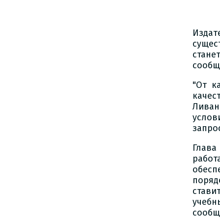
Издат
сущес
стане
сообщ
"От к
качес
Ливан
услов
запро
Глава
работ
обесп
поряд
стави
учебн
сообщ