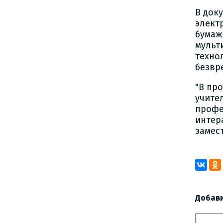
В док
элект
бумаж
мульт
техно
безвр
"В пр
учите
профе
интер
замес
Добав