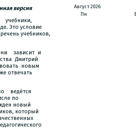
Август
2026
онная версия
Пн
у учебники,
де. Это условие
речень учебников,
пени зависит и
мства Дмитрий
твовать новым
кже отвечать
вно ведётся
исле по
ржден новый
иков, который
качественных
едагогического