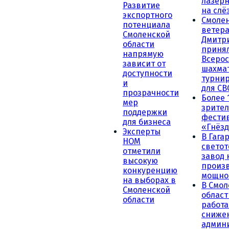
лазерн
Развитие
на слё
экспортного
Смоле
потенциала
ветера
Смоленской
Дмитр
области
принял
напрямую
Всеро
зависит от
шахма
доступности
турни
и
для СВ
прозрачности
Более 
мер
зрител
поддержки
фести
для бизнеса
«Гнёзд
Эксперты
В Гага
НОМ
светот
отметили
завод
высокую
произ
конкуренцию
мощно
на выборах в
В Смол
Смоленской
област
области
работа
сниже
админ