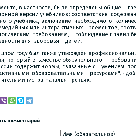
ументе, в частности, были определены общие тр
ронной версии учебников: соответствие содержан
ного учебника, включение необходимого количе
имедийных или интерактивных элементов, соот
логическим требованиям, соблюдение правил б
едности для здоровья детей.
ошлом году был также утверждён профессиональ
ля, который в качестве обязательного требовани
ссии содержит нормы, связанные с умением по
активными образовательными ресурсами", - до
титель министра Наталья Третьяк.
ить комментарий
Имя (обязательное)