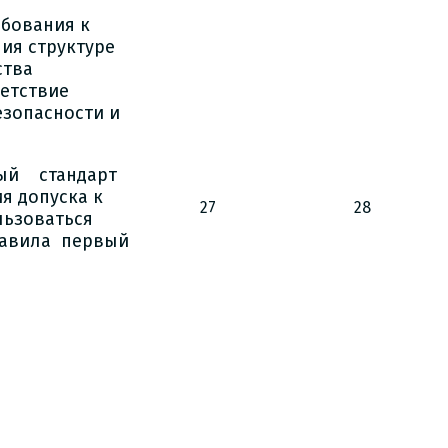
ебования к
ия структуре
ства
ветствие
езопасности и
ный стандарт
я допуска к
27
28
льзоваться
бавила первый