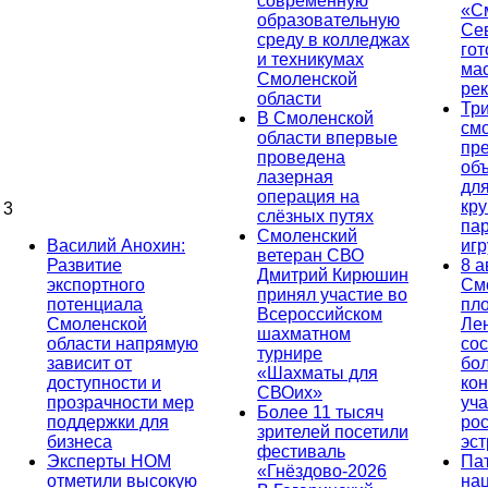
современную
«С
образовательную
Се
среду в колледжах
гот
и техникумах
ма
Смоленской
ре
области
Тр
В Смоленской
см
области впервые
пр
проведена
об
лазерная
дл
операция на
кр
3
слёзных путях
па
Смоленский
Василий Анохин:
иг
ветеран СВО
Развитие
8 а
Дмитрий Кирюшин
экспортного
См
принял участие во
потенциала
пл
Всероссийском
Смоленской
Ле
шахматном
области напрямую
сос
турнире
зависит от
бо
«Шахматы для
доступности и
кон
СВОих»
прозрачности мер
уча
Более 11 тысяч
поддержки для
ро
зрителей посетили
бизнеса
эс
фестиваль
Эксперты НОМ
Па
«Гнёздово-2026
отметили высокую
на