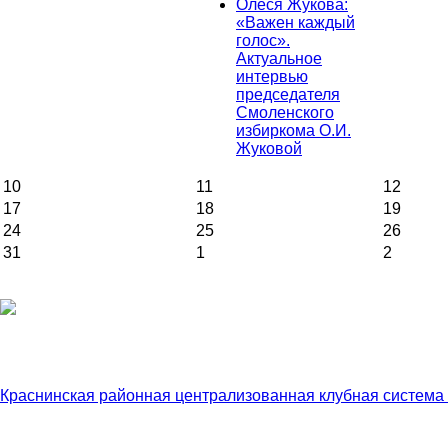
Олеся Жукова:
«Важен каждый
голос».
Актуальное
интервью
председателя
Смоленского
избиркома О.И.
Жуковой
10
11
12
17
18
19
24
25
26
31
1
2
Краснинская районная централизованная клубная система