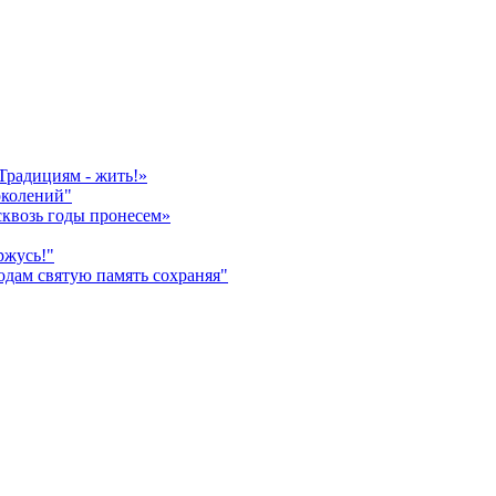
Традициям - жить!»
околений"
сквозь годы пронесем»
ржусь!"
дам святую память сохраняя"