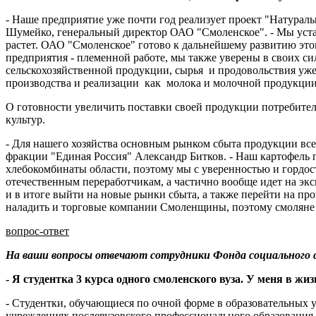
- Наше предприятие уже почти год реализует проект "Натурал
Шумейко, генеральный директор ОАО "Смоленское". - Мы уста
растет. ОАО "Смоленское" готово к дальнейшему развитию этог
предприятия - племенной работе, мы также уверены в своих си
сельскохозяйственной продукции, сырья и продовольствия уж
производства и реализации как молока и молочной продукции
О готовности увеличить поставки своей продукции потребите
культур.
- Для нашего хозяйства основным рынком сбыта продукции все
фракции "Единая Россия" Александр Битков. - Наш картофель п
хлебокомбинаты области, поэтому мы с уверенностью и гордос
отечественным переработчикам, а частично вообще идет на экс
и в итоге выйти на новые рынки сбыта, а также перейти на п
наладить и торговые компании Смоленщины, поэтому смоляне н
вопрос-ответ
На ваши вопросы отвечают сотрудники Фонда социального 
- Я студентка 3 курса одного смоленского вуза. У меня в ж
- Студентки, обучающиеся по очной форме в образовательных
учреждениях послевузовского профессионального образования