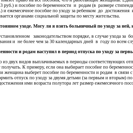
 руб.) и пособие по беременности и родам (в размере стипенди
и ежемесячное пособие по уходу за ребенком до достижения им в
чивается органами социальной защиты по месту жительства.
стоянном уходе. Могу ли я взять больничный по уходу за ней, 
становленном законодательством порядке, в случае ухода за б
вания и не более чем за 30 календарных дней в году по всем сл
еменности и родам наступил в период отпуска по уходу за пер
го из двух видов выплачиваемых в периоды соответствующих от
 получать. К примеру, если она выбирает пособие по беременнос
если женщина выберет пособие по беременности и родам в связи 
мить отпуск по уходу за двумя детьми (за первым и вторым) по 
 достижения ими возраста полутора лет размер ежемесячного пос