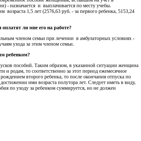
и) - назначается и выплачивается по месту учебы.
озраста 1,5 лет (2576,63 руб. - за первого ребенка, 5153,24
и оплатят ли мне его на работе?
ольным членом семьи при лечении в амбулаторных условиях -
учаям ухода за этим членом семьи.
вым ребенком?
пусков пособий. Таким образом, в указанной ситуации женщина
ти и родам, то соответственно за этот период ежемесячное
с рождением второго ребенка, то после окончания отпуска по
достижении ими возраста полутора лет. Следует иметь в виду,
обия по уходу за ребенком суммируется, но не должен