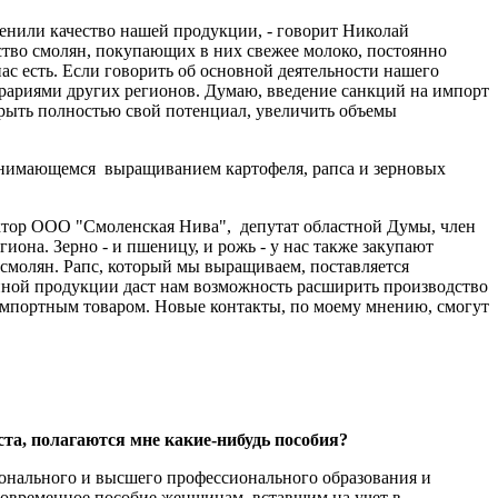
енили качество нашей продукции, - говорит Николай
тво смолян, покупающих в них свежее молоко, постоянно
ас есть. Если говорить об основной деятельности нашего
аграриями других регионов. Думаю, введение санкций на импорт
рыть полностью свой потенциал, увеличить объемы
занимающемся выращиванием картофеля, рапса и зерновых
ектор ООО "Смоленская Нива", депутат областной Думы, член
иона. Зерно - и пшеницу, и рожь - у нас также закупают
смолян. Рапс, который мы выращиваем, поставляется
венной продукции даст нам возможность расширить производство
 импортным товаром. Новые контакты, по моему мнению, смогут
йста, полагаются мне какие-нибудь пособия?
ионального и высшего профессионального образования и
новременное пособие женщинам, вставшим на учет в