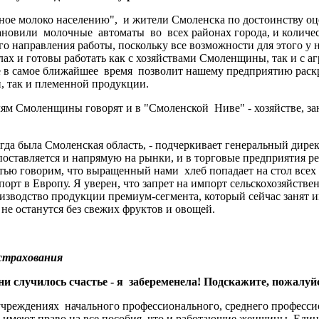
ьное молоко населению", и жители Смоленска по достоинству оц
новили молочные автоматы во всех районах города, и количес
о направления работы, поскольку все возможности для этого у н
лах и готовы работать как с хозяйствами Смоленщины, так и с 
е в самое ближайшее время позволит нашему предприятию раск
, так и племенной продукции.
лям Смоленщины говорят и в "Смоленской Ниве" - хозяйстве, 
гда была Смоленская область, - подчеркивает генеральный дир
оставляется и напрямую на рынки, и в торговые предприятия рег
тью говорим, что выращенный нами хлеб попадает на стол всех 
порт в Европу. Я уверен, что запрет на импорт сельскохозяйст
роизводство продукции премиум-сегмента, который сейчас занят
е останутся без свежих фруктов и овощей.
страхования
изни случилось счастье - я забеременела! Подскажите, пожалу
 учреждениях начального профессионального, среднего професс
, имеют право на все пособия, что и работающие женщины. Еди