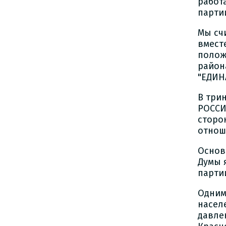
работ
парти
Мы сч
вмест
полож
район
"ЕДИН
В три
РОССИ
сторо
отнош
Основ
Думы 
парти
Одним
насел
давле