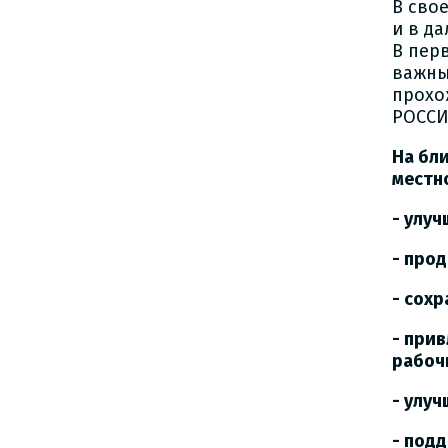
В сво
и в д
В пер
важны
прохо
РОССИЯ
На бл
местн
- улу
- про
- сох
- при
рабоч
- улу
- под