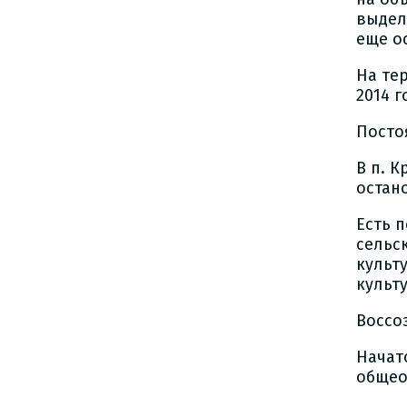
выдел
еще о
На тер
2014 
Посто
В п. 
остан
Есть 
сельс
культ
культ
Воссоз
Начат
общео