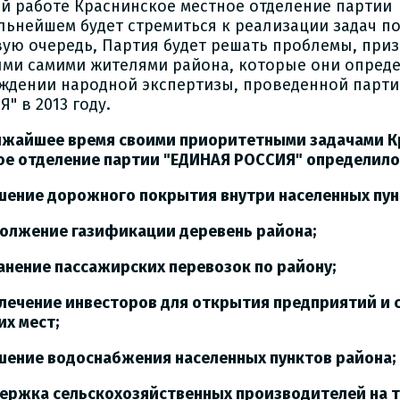
ей работе Краснинское местное отделение партии
альнейшем будет стремиться к реализации задач п
вую очередь, Партия будет решать проблемы, при
ми самими жителями района, которые они опре
ждении народной экспертизы, проведенной парт
" в 2013 году.
ижайшее время своими приоритетными задачами К
ое отделение партии "ЕДИНАЯ РОССИЯ" определило
чшение дорожного покрытия внутри населенных пун
должение газификации деревень района;
ранение пассажирских перевозок по району;
влечение инвесторов для открытия предприятий и 
их мест;
чшение водоснабжения населенных пунктов района;
держка сельскохозяйственных производителей на 