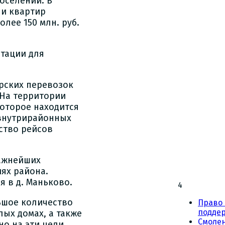
оселений. В
 и квартир
лее 150 млн. руб.
тации для
рских перевозок
 На территории
которое находится
 внутрирайонных
ство рейсов
важнейших
ях района.
 в д. Маньково.
4
ьшое количество
Право 
подде
ых домах, а также
Смоле
но на эти цели