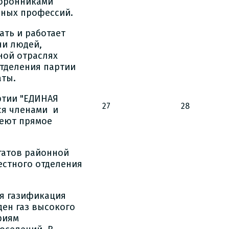
торонниками
зных профессий.
ать и работает
ни людей,
ной отраслях
отделения партии
аты.
ртии "ЕДИНАЯ
27
28
тся членами и
меют прямое
татов районной
стного отделения
я газификация
ден газ высокого
риям