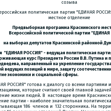
созыва
ероссийская политическая партия "ЕДИНАЯ РОССИ
местное отделение
едвыборная программа Краснинского местн
Всероссийской политической партии "ЕДИНАЯ
на выборах депутатов Краснинской районной Ду
я "ЕДИНАЯ РОССИЯ" - ведущая политическая парти
рживающая курс Президента России В.В. Путина и
Медведева, направленный на укрепление государств
ей ведущих позиций в мире, защиту соотечественни
тие экономики и социальной сферы.
АЯ РОССИЯ" готова к диалогу со всеми партиями
изациями, которые считают своей главной задаче
ение жизни людей. В настоящее время Краснинск
ение партии - наиболее значительная политическа
тывающая 186 членов и 132 сторонника. На терр