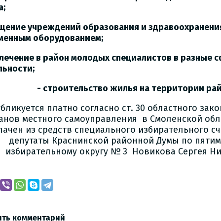
а;
ащение учреждений образования и здравоохранени
менным оборудованием;
влечение в район молодых специалистов в разные 
льности;
- строительство жилья на территории рай
бликуется платно согласно ст. 30 областного зак
анов местного самоуправления в Смоленской обл
лачен из средств специального избирательного сч
депутаты Краснинской районной Думы по пяти
избирательному округу № 3 Новикова Сергея Н
ить комментарий