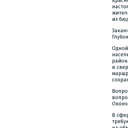
Красн
насто
жител
из бю
Закан
Глубо
Одной
насел
район
в све
маршр
сохра
Вопро
вопро
Оконч
В сфе
требу
на об