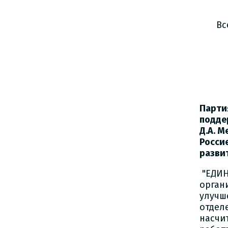
Вс
Пр
Парти
подде
Д.А. 
Росси
разви
"ЕДИН
орган
улучш
отдел
насчи