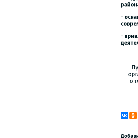
район
- осн
совре
- при
деяте
Пу
орг
оп
Добав