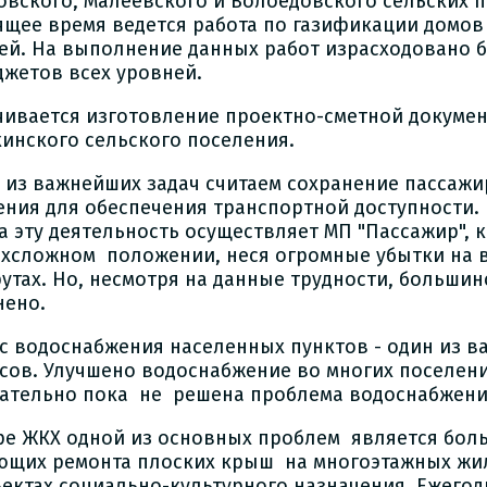
овского, Малеевского и Волоедовского сельских п
ящее время ведется работа по газификации домов
ей. На выполнение данных работ израсходовано бо
джетов всех уровней.
чивается изготовление проектно-сметной докумен
кинского сельского поселения.
 из важнейших задач считаем сохранение пассажи
ения для обеспечения транспортной доступности.
а эту деятельность осуществляет МП "Пассажир", 
рхсложном положении, неся огромные убытки на
утах. Но, несмотря на данные трудности, большин
нено.
с водоснабжения населенных пунктов - один из 
сов. Улучшено водоснабжение во многих поселени
ательно пока не решена проблема водоснабжения
ре ЖКХ одной из основных проблем является бол
ющих ремонта плоских крыш на многоэтажных жил
ъектах социально-культурного назначения. Ежегод