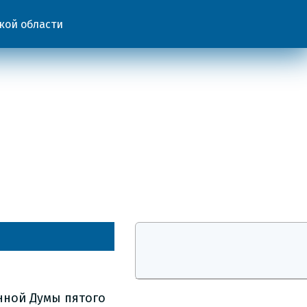
кой области
нной Думы пятого