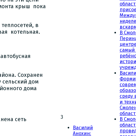
област
емонта крыш пока
присое
Между
неделе
 теплосетей, в
вскар
вая котельная.
В Смол
Перин
центре
самый
 автобусная
ребёно
истор
учреж
Васили
йона. Сохранен
Форми
у сельский дом
совре
айонного дома
образ
среду 
и техн
Смоле
област
3
анена сеть
В Смол
облас
Василий
прове
Анохин: