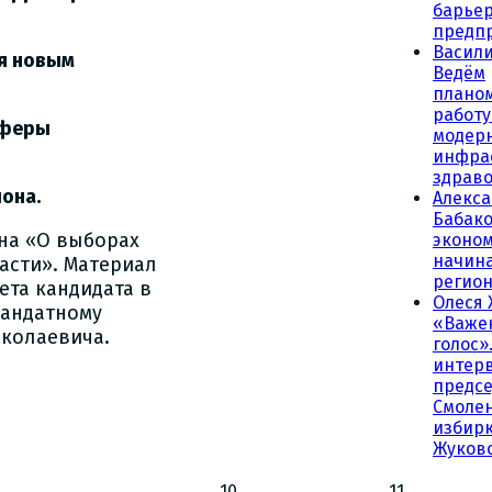
барьер
предп
Васили
я новым
Ведём
плано
работу
сферы
модер
инфра
здрав
она.
Алекс
Бабако
она «О выборах
эконо
начина
асти». Материал
регио
ета кандидата в
Олеся 
мандатному
«Важе
иколаевича.
голос»
интер
предсе
Смолен
избирк
Жуков
10
11