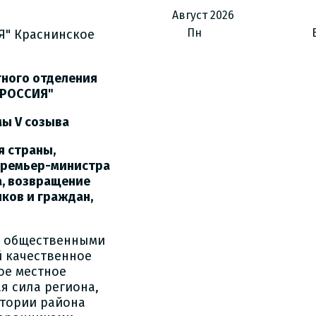
Август
2026
Пн
Я" Краснинское
ого отделения
 РОССИЯ"
мы V созыва
я страны,
 премьер-министра
а, возвращение
ков и граждан,
 и общественными
й качественное
ое местное
я сила региона,
итории района