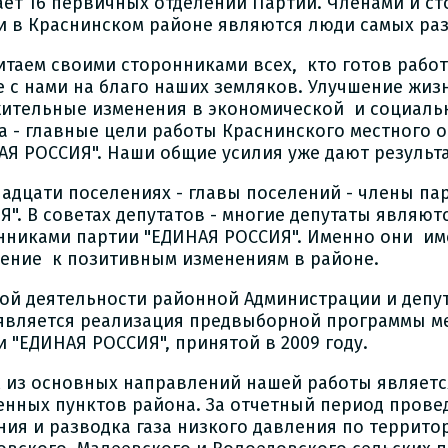
ает 16 первичных отделений Партии. Членами и с
и в Краснинском районе являются люди самых ра
итаем своими сторонниками всех, кто готов работ
е с нами на благо наших земляков. Улучшение жиз
ительные изменения в экономической и социаль
а - главные цели работы Краснинского местного 
АЯ РОССИЯ". Наши общие усилия уже дают результ
надцати поселениях - главы поселений - члены па
Я". В советах депутатов - многие депутаты являю
нниками партии "ЕДИНАЯ РОССИЯ". Именно они и
ение к позитивным изменениям в районе.
ой деятельности районной Администрации и депу
является реализация предвыборной программы ме
и "ЕДИНАЯ РОССИЯ", принятой в 2009 году.
 из основных направлений нашей работы являетс
енных пунктов района. За отчетный период прове
ния и разводка газа низкого давления по террито