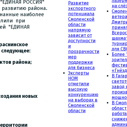
лазерн
 "ЕДИНАЯ РОССИЯ"
Развитие
на слё
о развитию района.
экспортного
Смоле
потенциала
знанные наиболее
ветера
Смоленской
делили при
Дмитр
области
ией "ЕДИНАЯ
принял
напрямую
Всеро
зависит от
шахма
доступности
турни
раснинское
и
для СВ
 следующее:
прозрачности
Более 
мер
зрител
ктов района;
поддержки
фести
для бизнеса
«Гнёзд
Эксперты
В Гага
НОМ
светот
отметили
завод
высокую
произ
конкуренцию
создания новых
мощно
на выборах в
В Смол
Смоленской
област
области
работа
сниже
админ
территории