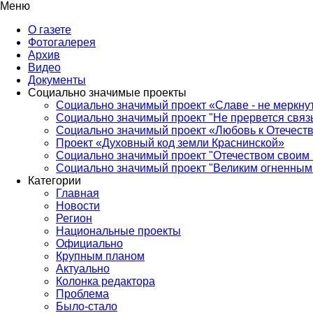
Меню
О газете
Фотогалерея
Архив
Видео
Документы
Социально значимые проекты
Социально значимый проект «Славе - не меркнут
Социально значимый проект "Не прервется связ
Социально значимый проект «Любовь к Отечеств
Проект «Духовный код земли Краснинской»
Социально значимый проект "Отечеством своим 
Социально значимый проект "Великим огненным 
Категории
Главная
Новости
Регион
Национальные проекты
Официально
Крупным планом
Актуально
Колонка редактора
Проблема
Было-стало