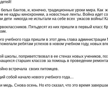
детей!
и белых бантов, и, конечно, традиционные уроки мира. Как 
том не кадры кинохроники, а новостные ленты. Война идет 
аши дети никогда не испытали на себе всех ужасов войны! 
рвоклассников. Пятьдесят из них пришли в первый класс 
кам.
ого учебного года пришли в этот день глава администрации
пожелали ребятам успехов в новом учебном году, новых впе
й школы, поприветствовал в ее стенах новых учеников, по
чащихся старших классов за помощь в проведении ремонта
ойно встречала своих питомцев.
ий собой начало нового учебного года…
и медь. Снова осень. Но кто сказал, что это время заверш