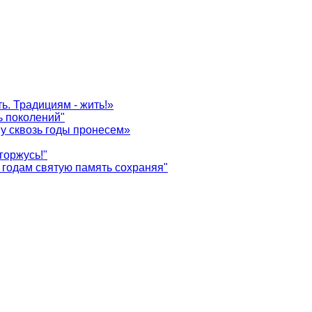
ь. Традициям - жить!»
ь поколений"
у сквозь годы пронесем»
горжусь!"
годам святую память сохраняя"