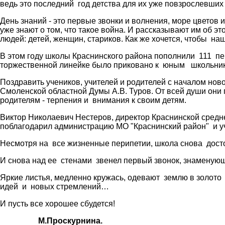
ведь это последний год детства для их уже повзрослевших 
День знаний - это первые звонки и волнения, море цветов 
уже знают о том, что такое война. И рассказывают им об э
людей: детей, женщин, стариков. Как же хочется, чтобы н
В этом году школы Краснинского района пополнили 111 пе
торжественной линейке было приковано к юным школьни
Поздравить учеников, учителей и родителей с началом нов
Смоленской областной Думы А.В. Туров. От всей души они 
родителям - терпения и внимания к своим детям.
Виктор Николаевич Нестеров, директор Краснинской средне
поблагодарил администрацию МО "Краснинский район" и у
Несмотря на все жизненные перипетии, школа снова дост
И снова над ее стенами звенел первый звонок, знаменующ
Яркие листья, медленно кружась, одевают землю в золото 
идей и новых стремлений…
И пусть все хорошее сбудется!
М.Проскурнина.