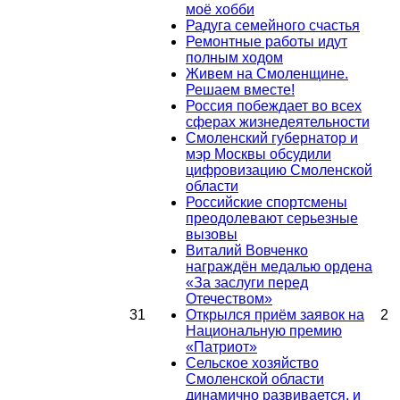
моё хобби
Радуга семейного счастья
Ремонтные работы идут
полным ходом
Живем на Смоленщине.
Решаем вместе!
Россия побеждает во всех
сферах жизнедеятельности
Смоленский губернатор и
мэр Москвы обсудили
цифровизацию Смоленской
области
Российские спортсмены
преодолевают серьезные
вызовы
Виталий Вовченко
награждён медалью ордена
«За заслуги перед
Отечеством»
31
Открылся приём заявок на
2
Национальную премию
«Патриот»
Сельское хозяйство
Смоленской области
динамично развивается, и