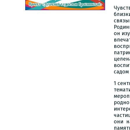
Чувст
близки
связы
Родин
он изу
впеча
воспр
патри
целен
воспи
садом
1 сен
темат
мероп
родно
интер
части
они н
памят