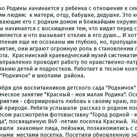
во Родины начинается у ребенка с отношения к се
м людям: к матери, отцу, бабушке, дедушке. Это к
вающие его с родным домом и ближайшим окруже
ы начинается с восхищения тем, что видит перед
мляется и что вызывает отклик в его душе... И хо
тления еще не осознаны им глубоко, но, пропущен
иятие, они играют огромную роль в становлении 
ота. Краснинский краеведческий музей системати
аправленно проводит работу по нравственно-пат
танию детей и подростков. Работает в тесном конт
 "Родничок" и школами района.
тября для воспитанников детского сада "Родничок
ическое занятие "Красный - моя малая Родина". О
риятия - сформировать любовь к своему краю, пос
й природе. Ребята услышали рассказ о родном по
есом рассмотрели фотовыставку "Город родной - 
ца", посвященную 849 -летию поселка Красный. 
ашли знакомые лица, пейзажи, познакомились с
ными местами поселка. Посетили обновленную э