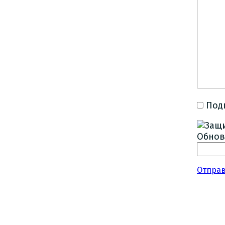
Под
Обнов
Отпра