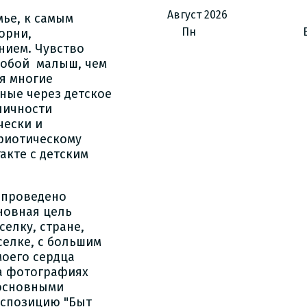
Август
2026
мье, к самым
Пн
орни,
нием. Чувство
 собой малыш, чем
тя многие
ные через детское
личности
чески и
риотическому
акте с детским
" проведено
сновная цель
елку, стране,
селке, с большим
моего сердца
На фотографиях
 основными
кспозицию "Быт