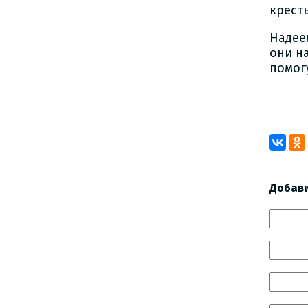
кресть
Надее
они н
помог
Добав