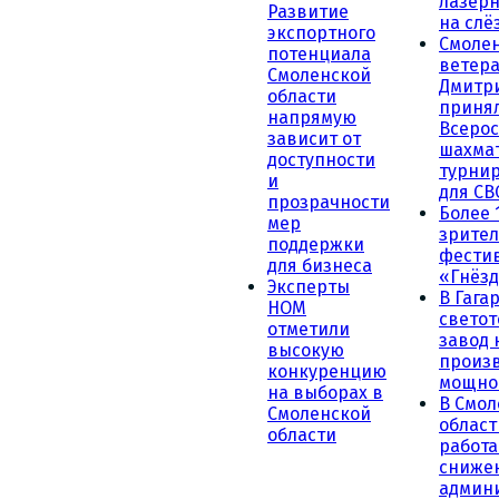
лазерн
Развитие
на слё
экспортного
Смоле
потенциала
ветера
Смоленской
Дмитр
области
принял
напрямую
Всеро
зависит от
шахма
доступности
турни
и
для СВ
прозрачности
Более 
мер
зрител
поддержки
фести
для бизнеса
«Гнёзд
Эксперты
В Гага
НОМ
светот
отметили
завод
высокую
произ
конкуренцию
мощно
на выборах в
В Смол
Смоленской
област
области
работа
сниже
админ