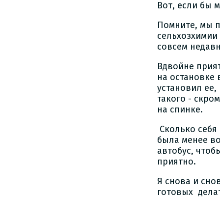
Вот, если бы 
Помните, мы п
сельхозхимии 
совсем недавн
Вдвойне прия
на остановке 
установил ее,
такого - скро
на спинке.
Сколько себя 
была менее во
автобус, чтоб
приятно.
Я снова и сн
готовых делат
М.П