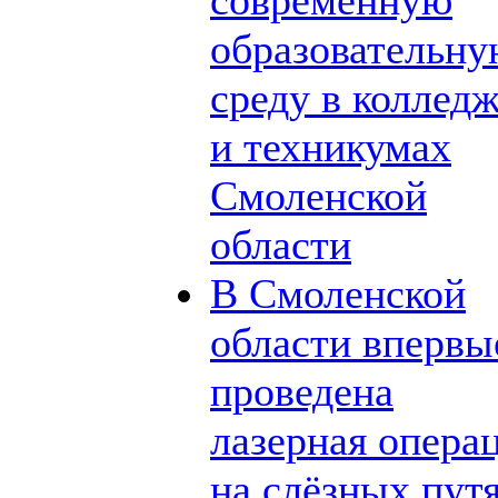
современную
образовательн
среду в коллед
и техникумах
Смоленской
области
В Смоленской
области впервы
проведена
лазерная опера
на слёзных пут