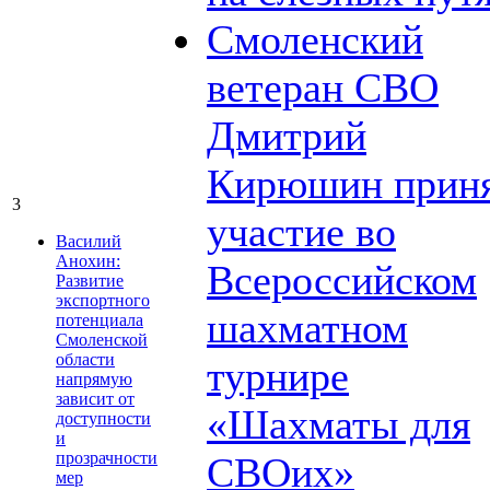
Смоленский
ветеран СВО
Дмитрий
Кирюшин прин
3
участие во
Василий
Анохин:
Всероссийском
Развитие
экспортного
шахматном
потенциала
Смоленской
области
турнире
напрямую
зависит от
«Шахматы для
доступности
и
прозрачности
СВОих»
мер