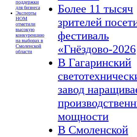
поддержки
Более 11 тысяч
для бизнеса
Эксперты
зрителей посет
НОМ
отметили
высокую
фестиваль
конкуренцию
на выборах в
«Гнёздово-2026
Смоленской
области
В Гагаринский
светотехническ
завод наращива
производствен
мощности
В Смоленской