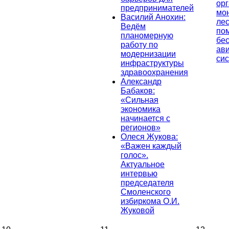
ор
предпринимателей
мо
Василий Анохин:
лес
Ведём
по
планомерную
бе
работу по
ав
модернизации
си
инфраструктуры
здравоохранения
Александр
Бабаков:
«Сильная
экономика
начинается с
регионов»
Олеся Жукова:
«Важен каждый
голос».
Актуальное
интервью
председателя
Смоленского
избиркома О.И.
Жуковой