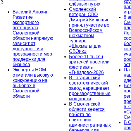
кр
3
слёзных путях
па
Смоленский
Василий Анохин:
иг
ветеран СВО
Развитие
8 а
Дмитрий Кирюшин
экспортного
См
принял участие во
потенциала
пл
Всероссийском
Смоленской
Ле
шахматном
области напрямую
сос
турнире
зависит от
бо
«Шахматы для
доступности и
кон
СВОих»
прозрачности мер
уча
Более 11 тысяч
поддержки для
ро
зрителей посетили
бизнеса
эс
фестиваль
Эксперты НОМ
Па
«Гнёздово-2026
отметили высокую
на
В Гагаринский
конкуренцию на
ид
светотехнический
выборах в
Бо
завод наращивает
Смоленской
пр
производственные
области
ре
мощности
пр
В Смоленской
в к
области ведется
«С
работа по
См
снижению
В 
административных
об
барьеров для