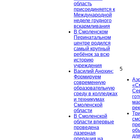
область
присоединяется к
Международной
неделе грудного
вскармливания
В Смоленском
Перинатальном
центре родился
самый крупный
ребёнок за всю
историю
учреждения
5
Василий Анохин:
Формируем
Аэ
современную
«С
образовательную
Се
среду в колледжах
гот
и техникумах
ма
Смоленской
ре
области
Тр
В Смоленской
см
области впервые
пр
проведена
об
лазерная
дл
операция на