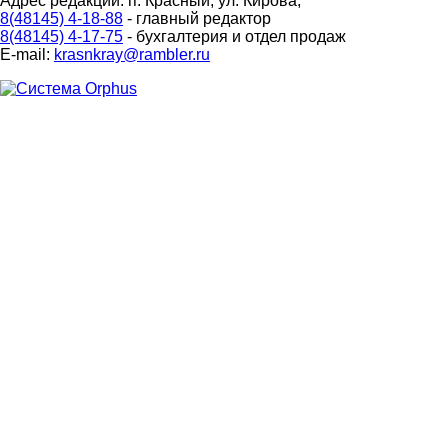
Адрес редакции: п. Красный, ул. Кирова,
8(48145) 4-18-88
- главный редактор
8(48145) 4-17-75
- бухгалтерия и отдел продаж
E-mail:
krasnkray@rambler.ru