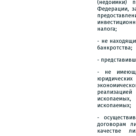
(недоимки) 
Федерации, з
предоставле
инвестиционно
налога;
- не находящ
банкротства;
- представивш
- не имеющи
юридически
экономичес
реализацией 
ископаемых
ископаемых;
- осуществи
договорам л
качестве ли