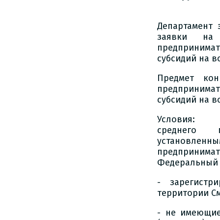
Департамент 
заявки на 
предпринима
субсидий на в
Предмет кон
предпринима
субсидий на в
Условия: к 
среднего п
установленны
предпринима
Федеральный з
- зарегистр
территории С
- не имеющие