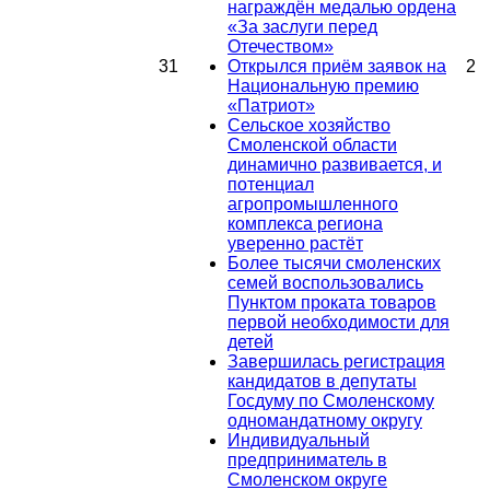
награждён медалью ордена
«За заслуги перед
Отечеством»
31
Открылся приём заявок на
2
Национальную премию
«Патриот»
Сельское хозяйство
Смоленской области
динамично развивается, и
потенциал
агропромышленного
комплекса региона
уверенно растёт
Более тысячи смоленских
семей воспользовались
Пунктом проката товаров
первой необходимости для
детей
Завершилась регистрация
кандидатов в депутаты
Госдуму по Смоленскому
одномандатному округу
Индивидуальный
предприниматель в
Смоленском округе