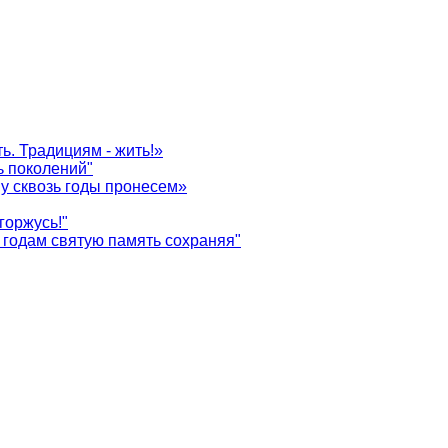
ь. Традициям - жить!»
ь поколений"
у сквозь годы пронесем»
горжусь!"
годам святую память сохраняя"