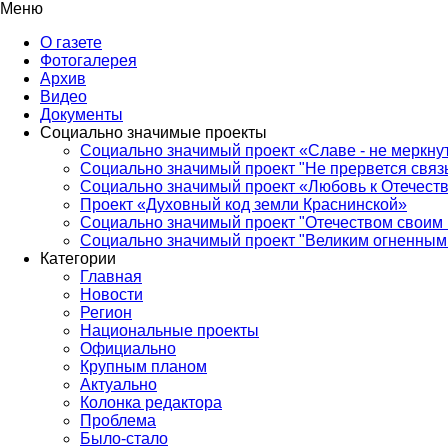
Меню
О газете
Фотогалерея
Архив
Видео
Документы
Социально значимые проекты
Социально значимый проект «Славе - не меркнут
Социально значимый проект "Не прервется связ
Социально значимый проект «Любовь к Отечеств
Проект «Духовный код земли Краснинской»
Социально значимый проект "Отечеством своим 
Социально значимый проект "Великим огненным 
Категории
Главная
Новости
Регион
Национальные проекты
Официально
Крупным планом
Актуально
Колонка редактора
Проблема
Было-стало