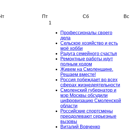
Чт
Пт
Сб
Вс
1
Профессионалы своего
дела
Сельское хозяйство и есть
моё хобби
Радуга семейного счастья
Ремонтные работы идут
полным ходом
Живем на Смоленщине.
Решаем вместе!
Россия побеждает во всех
сферах жизнедеятельности
Смоленский губернатор и
мэр Москвы обсудили
цифровизацию Смоленской
области
Российские спортсмены
преодолевают серьезные
вызовы
Виталий Вовченко