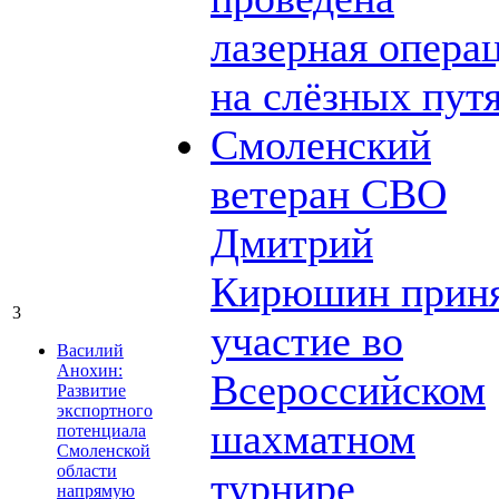
лазерная опера
на слёзных пут
Смоленский
ветеран СВО
Дмитрий
Кирюшин прин
3
участие во
Василий
Анохин:
Всероссийском
Развитие
экспортного
шахматном
потенциала
Смоленской
области
турнире
напрямую