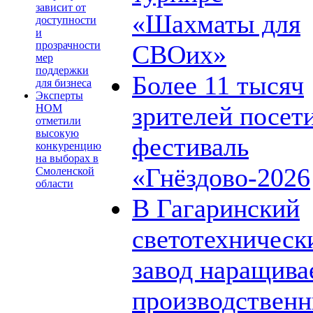
зависит от
«Шахматы для
доступности
и
прозрачности
СВОих»
мер
поддержки
Более 11 тысяч
для бизнеса
Эксперты
зрителей посет
НОМ
отметили
высокую
фестиваль
конкуренцию
на выборах в
«Гнёздово-2026
Смоленской
области
В Гагаринский
светотехническ
завод наращива
производствен