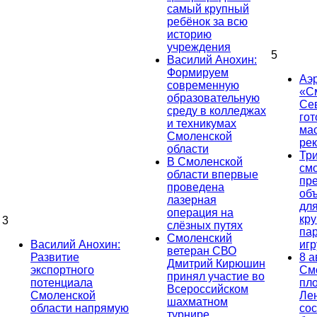
самый крупный
ребёнок за всю
историю
учреждения
5
Василий Анохин:
Формируем
Аэ
современную
«С
образовательную
Се
среду в колледжах
гот
и техникумах
ма
Смоленской
ре
области
Тр
В Смоленской
см
области впервые
пр
проведена
об
лазерная
дл
операция на
кр
3
слёзных путях
па
Смоленский
Василий Анохин:
иг
ветеран СВО
Развитие
8 а
Дмитрий Кирюшин
экспортного
См
принял участие во
потенциала
пл
Всероссийском
Смоленской
Ле
шахматном
области напрямую
сос
турнире