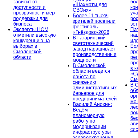
зависит от
бо
«Шахматы для
доступности и
кон
СВОих»
прозрачности мер
уча
Более 11 тысяч
поддержки для
ро
зрителей посетили
бизнеса
эс
фестиваль
Эксперты НОМ
Па
«Гнёздово-2026
отметили высокую
на
В Гагаринский
конкуренцию на
ид
светотехнический
выборах в
Бо
завод наращивает
Смоленской
пр
производственные
области
ре
мощности
пр
В Смоленской
в к
области ведется
«С
работа по
См
снижению
В 
административных
об
барьеров для
ор
предпринимателей
мо
Василий Анохин:
лес
Ведём
по
планомерную
бе
работу по
ав
модернизации
си
инфраструктуры
здравоохранения