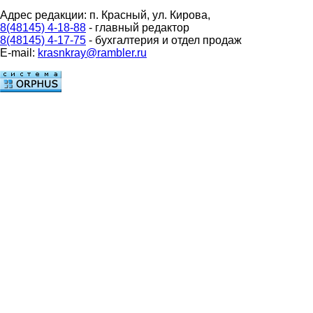
Адрес редакции: п. Красный, ул. Кирова,
8(48145) 4-18-88
- главный редактор
8(48145) 4-17-75
- бухгалтерия и отдел продаж
E-mail:
krasnkray@rambler.ru