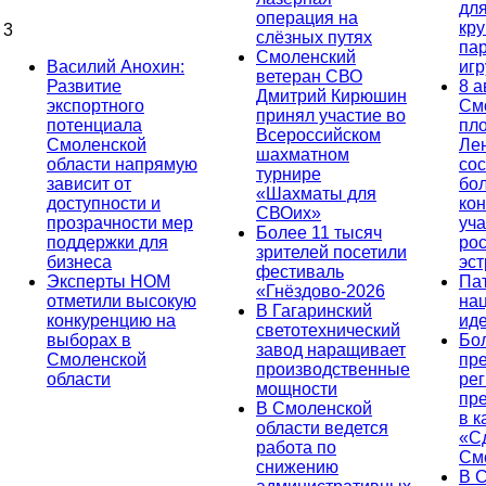
дл
операция на
кр
3
слёзных путях
па
Смоленский
Василий Анохин:
иг
ветеран СВО
Развитие
8 а
Дмитрий Кирюшин
экспортного
См
принял участие во
потенциала
пл
Всероссийском
Смоленской
Ле
шахматном
области напрямую
сос
турнире
зависит от
бо
«Шахматы для
доступности и
кон
СВОих»
прозрачности мер
уча
Более 11 тысяч
поддержки для
ро
зрителей посетили
бизнеса
эс
фестиваль
Эксперты НОМ
Па
«Гнёздово-2026
отметили высокую
на
В Гагаринский
конкуренцию на
ид
светотехнический
выборах в
Бо
завод наращивает
Смоленской
пр
производственные
области
ре
мощности
пр
В Смоленской
в к
области ведется
«С
работа по
См
снижению
В 