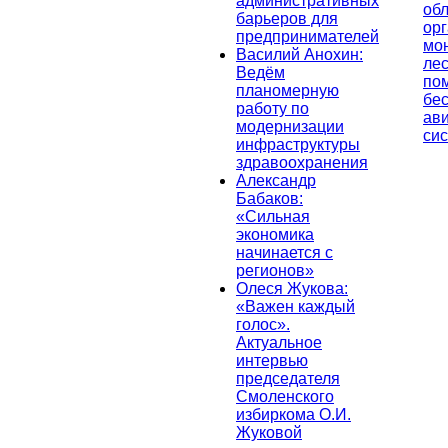
административных
об
барьеров для
ор
предпринимателей
мо
Василий Анохин:
лес
Ведём
по
планомерную
бе
работу по
ав
модернизации
си
инфраструктуры
здравоохранения
Александр
Бабаков:
«Сильная
экономика
начинается с
регионов»
Олеся Жукова:
«Важен каждый
голос».
Актуальное
интервью
председателя
Смоленского
избиркома О.И.
Жуковой