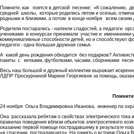
Помните, как поется в детской песенке: «К сожалению, де
средней школы, которые родились летом и осенью, отмечал
родными и близкими, а потом в конце ноября всем своим
Родители постарались - напекли сладостей, а педагоги ор
учениками в конкурсах принимали участие и именинники-
коммуникативные способности детей, но и способствуют фо
педагоги - одна большая дружная семья.
А какой день рождения обходится без подарков? Активист
пакеты с кепками, футболками, часами, сборниками песен
Весь наш большой и дружный коллектив выражает искренн
ЛДПР Проскурниной Марине Георгиевне за помощь, оказа
Помните,
24 ноября Ольга Владимировна Иванова, инженер по охра
Она рассказала ребятам о свойствах электрического тока и
правилах поведения вблизи объектов электросетевого хоз
оказанию первой помощи пострадавшему в результате пор
«в спасении пострадавшего». На память о встрече Ольга 