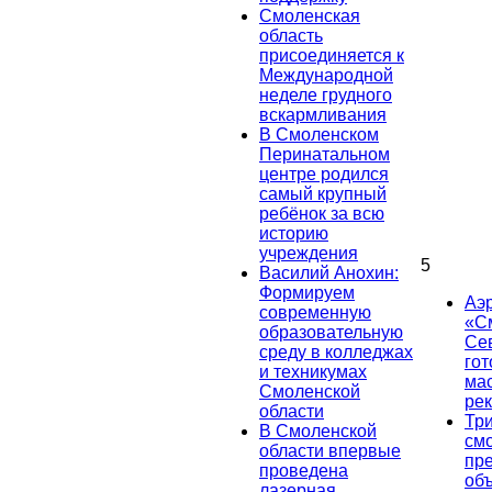
Смоленская
область
присоединяется к
Международной
неделе грудного
вскармливания
В Смоленском
Перинатальном
центре родился
самый крупный
ребёнок за всю
историю
учреждения
5
Василий Анохин:
Формируем
Аэ
современную
«С
образовательную
Се
среду в колледжах
гот
и техникумах
ма
Смоленской
ре
области
Тр
В Смоленской
см
области впервые
пр
проведена
об
лазерная