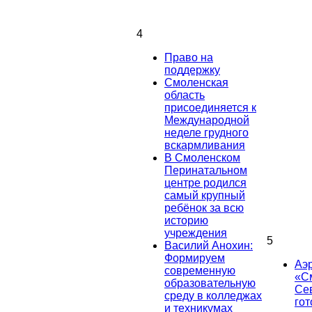
4
Право на
поддержку
Смоленская
область
присоединяется к
Международной
неделе грудного
вскармливания
В Смоленском
Перинатальном
центре родился
самый крупный
ребёнок за всю
историю
учреждения
5
Василий Анохин:
Формируем
Аэ
современную
«С
образовательную
Се
среду в колледжах
гот
и техникумах