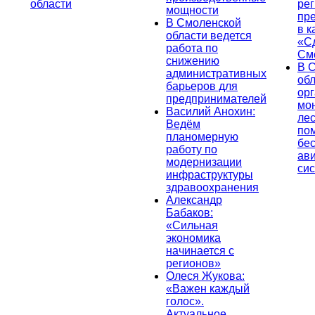
области
ре
мощности
пр
В Смоленской
в к
области ведется
«С
работа по
См
снижению
В 
административных
об
барьеров для
ор
предпринимателей
мо
Василий Анохин:
лес
Ведём
по
планомерную
бе
работу по
ав
модернизации
си
инфраструктуры
здравоохранения
Александр
Бабаков:
«Сильная
экономика
начинается с
регионов»
Олеся Жукова:
«Важен каждый
голос».
Актуальное