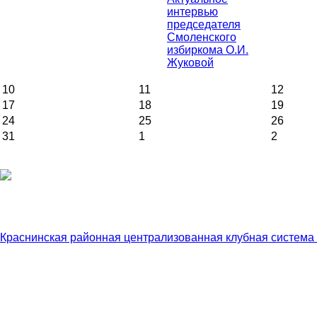
интервью
председателя
Смоленского
избиркома О.И.
Жуковой
10
11
12
17
18
19
24
25
26
31
1
2
Краснинская районная централизованная клубная система