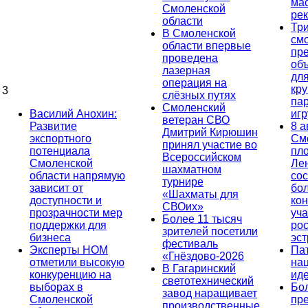
ма
Смоленской
ре
области
Тр
В Смоленской
см
области впервые
пр
проведена
об
лазерная
дл
операция на
кр
3
слёзных путях
па
Смоленский
Василий Анохин:
иг
ветеран СВО
Развитие
8 а
Дмитрий Кирюшин
экспортного
См
принял участие во
потенциала
пл
Всероссийском
Смоленской
Ле
шахматном
области напрямую
сос
турнире
зависит от
бо
«Шахматы для
доступности и
кон
СВОих»
прозрачности мер
уча
Более 11 тысяч
поддержки для
ро
зрителей посетили
бизнеса
эс
фестиваль
Эксперты НОМ
Па
«Гнёздово-2026
отметили высокую
на
В Гагаринский
конкуренцию на
ид
светотехнический
выборах в
Бо
завод наращивает
Смоленской
пр
производственные