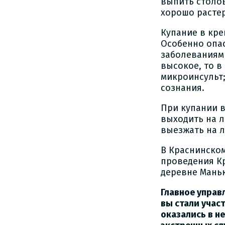
выпить столо
хорошо растер
Купание в кр
Особенно опа
заболеваниями
высокое, то в
микроинсульт;
сознания.
При купании в
выходить на л
выезжать на л
В Краснинско
проведения Кр
деревне Мань
Главное управ
вы стали учас
оказались в н