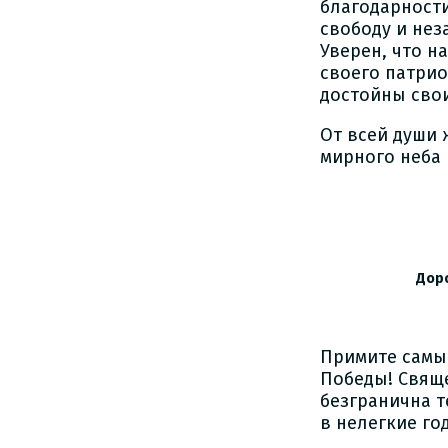
благодарност
свободу и нез
Уверен, что н
своего патрио
достойны свои
От всей души 
мирного неба 
Председате
Доро
Примите самы
Победы! Свящ
безгранична т
в нелегкие го