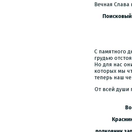
Вечная Слава 
Поисковый о
С памятного д
грудью отстоя
Но для нас он
которых мы чт
теперь наш че
От всей души 
Во
Краснинско
полковник зап