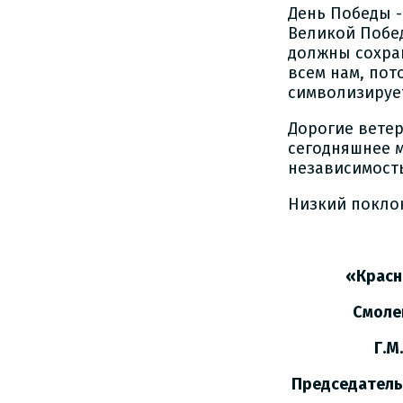
День Победы -
Великой Побед
должны сохран
всем нам, пот
символизирует
Дорогие вете
сегодняшнее м
независимость
Низкий поклон
Глав
«Краснинс
Смоленско
Г.М.Рад
Председатель