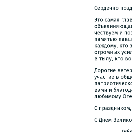
Сердечно поз
Это самая гла
объединяющая
чествуем и по
памятью павши
каждому, кто 
огромных уси
в тылу, кто в
Дорогие ветер
участие в общ
патриотическ
вами и благод
любимому Отеч
С праздником,
С Днем Велик
Губернатор