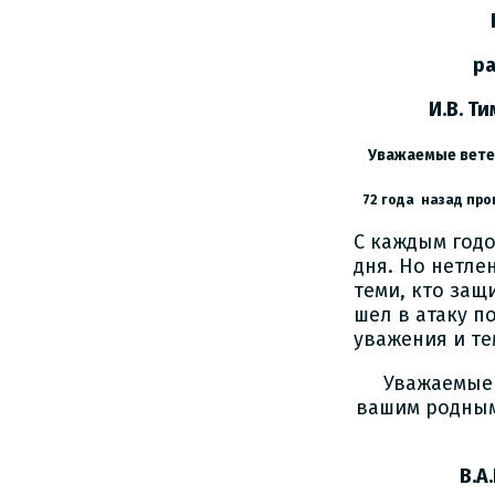
Красн
районн
И.В. Тимо
Уважаемые вете
72 года назад про
С каждым годо
дня. Но нетле
теми, кто защ
шел в атаку по
уважения и те
Уважаемые 
вашим родным 
В.А.Шен