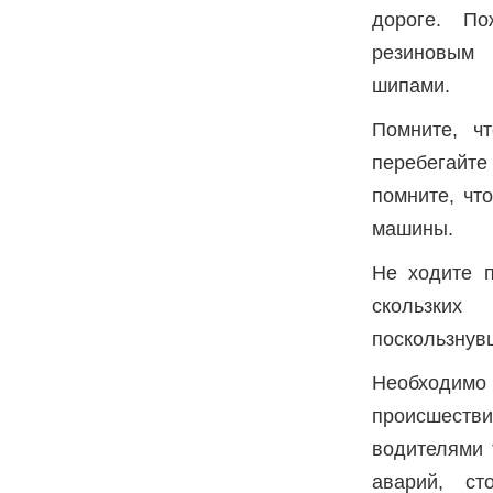
дороге. По
резиновым 
шипами.
Помните, чт
перебегайте
помните, чт
машины.
Не ходите п
скользких
поскользнувш
Необходимо 
происшеств
водителями 
аварий, ст