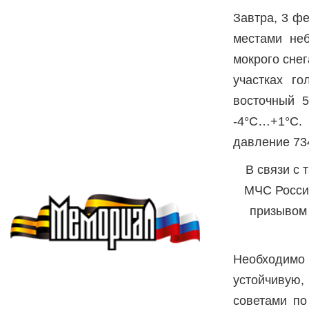
Завтра, 3 ф
местами не
мокрого снег
участках го
восточный 5
-4°C…+1°C.
давление 734
В связи с
МЧС Росси
призывом
Необходимо 
устойчивую,
советами по