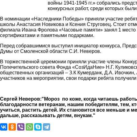
войны 1941-1945 гг.» собрались предс
конкурсных работ, среди которых был
В номинации «Наследники Победы» приняли участие ребята 
школы Анастасия Новикова и Ксения Струговец. Стоит отме
филиала Ивана Фролова «Часовые памяти» занял 1 место 
сертификатами и памятными подарками.
Перед собравшимися выступил инициатор конкурса, Предсе
Думы от Смоленской области С.И. Неверов.
В торжественной церемонии приняли участие члены Конку
Попечительского совета Фонда «СозИдаНие» Н.Г. Куликовски
общественных организаций – З.К Кумерданк, Д.А. Ивочкин, 
участников на мероприятии, свои подарки ребята получили
Сергей Неверов:"
Мороз
по коже, когда читаешь рабо
благодарности ветеранам, нашим победителям, тем, кт
учиться, растить детей. Их становится все меньше и м
дальше, рассказывать детям, внукам."