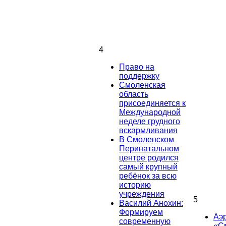
4
Право на
поддержку
Смоленская
область
присоединяется к
Международной
неделе грудного
вскармливания
В Смоленском
Перинатальном
центре родился
самый крупный
ребёнок за всю
историю
учреждения
5
Василий Анохин:
Формируем
Аэ
современную
«С