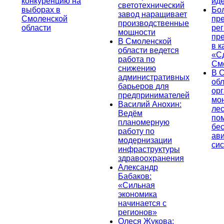
конкуренцию на
ид
светотехнический
выборах в
Бо
завод наращивает
Смоленской
пр
производственные
области
ре
мощности
пр
В Смоленской
в к
области ведется
«С
работа по
См
снижению
В 
административных
об
барьеров для
ор
предпринимателей
мо
Василий Анохин:
лес
Ведём
по
планомерную
бе
работу по
ав
модернизации
си
инфраструктуры
здравоохранения
Александр
Бабаков:
«Сильная
экономика
начинается с
регионов»
Олеся Жукова: