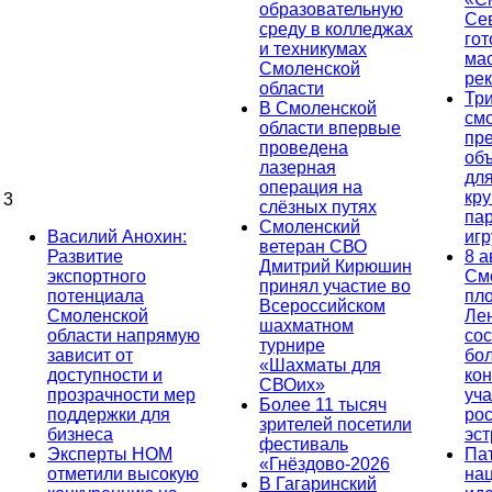
образовательную
Се
среду в колледжах
гот
и техникумах
ма
Смоленской
ре
области
Тр
В Смоленской
см
области впервые
пр
проведена
об
лазерная
дл
операция на
кр
3
слёзных путях
па
Смоленский
Василий Анохин:
иг
ветеран СВО
Развитие
8 а
Дмитрий Кирюшин
экспортного
См
принял участие во
потенциала
пл
Всероссийском
Смоленской
Ле
шахматном
области напрямую
сос
турнире
зависит от
бо
«Шахматы для
доступности и
кон
СВОих»
прозрачности мер
уча
Более 11 тысяч
поддержки для
ро
зрителей посетили
бизнеса
эс
фестиваль
Эксперты НОМ
Па
«Гнёздово-2026
отметили высокую
на
В Гагаринский