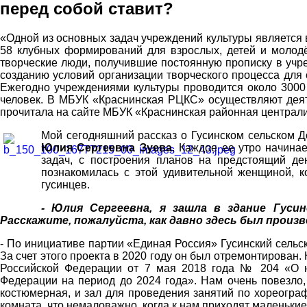
перед собой ставит?
«Одной из основных задач учреждений культуры является 
58 клубных формирований для взрослых, детей и молодё
творческие люди, получившие постоянную прописку в учр
созданию условий организации творческого процесса для
Ежегодно учреждениями культуры проводится около 3000
человек. В МБУК «Краснинская РЦКС» осуществляют деяте
прочитала на сайте МБУК «Краснинская районная централи
Мой сегодняшний рассказ о Гусинском сельском Д
Юлия Сергеевна Зуева
. Каждое ее утро начина
задач, с построения планов на предстоящий де
познакомилась с этой удивительной женщиной, к
гусинцев.
- Юлия Сергеевна, я зашла в здание Гуси
Расскажите, пожалуйста, как давно здесь был произ
- По инициативе партии «Единая Россия» Гусинский сельс
За счет этого проекта в 2020 году он был отремонтирован.
Российской Федерации от 7 мая 2018 года № 204 «О на
Федерации на период до 2024 года». Нам очень повезло, 
костюмерная, и зал для проведения занятий по хореограф
комната, что немаловажно, когда к нам приходят маленькие