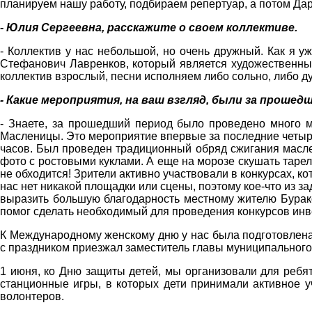
планируем нашу работу, подбираем репертуар, а потом Дар
- Юлия Сергеевна, расскажите о своем коллективе.
- Коллектив у нас небольшой, но очень дружный. Как я у
Стефанович Лавренков, который является художественны
коллектив взрослый, песни исполняем либо сольно, либо д
- Какие мероприятия, на ваш взгляд, были за проше
- Знаете, за прошедший период было проведено много ме
Масленицы. Это мероприятие впервые за последние четыре
часов. Был проведен традиционный обряд сжигания масле
фото с ростовыми куклами. А еще на морозе скушать таре
не обходится! Зрители активно участвовали в конкурсах, к
нас нет никакой площадки или сцены, поэтому кое-что из з
выразить большую благодарность местному жителю Бурако
помог сделать необходимый для проведения конкурсов инв
К Международному женскому дню у нас была подготовлена
с праздником приезжал заместитель главы муниципальног
1 июня, ко Дню защиты детей, мы организовали для ребя
станционные игры, в которых дети принимали активное у
волонтеров.