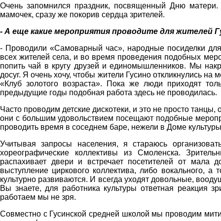
Очень запомнился праздник, посвященный Дню матери. 
мамочек, сразу же покорив сердца зрителей.
- А еще какие мероприятия проводите для жителей 
- Проводили «Самоварный час», народные посиделки для
всех жителей села, и во время проведения подобных меро
попить чай в кругу друзей и единомышленников. Мы нак
досуг. Я очень хочу, чтобы жители Гусино откликнулись на
«Клуб золотого возраста». Пока же люди приходят тол
предыдущие годы подобная работа здесь не проводилась.
Часто проводим детские дискотеки, и это не просто танцы,
они с большим удовольствием посещают подобные меропри
проводить время в соседнем баре, нежели в Доме культуры
Учитывая запросы населения, я стараюсь организоват
хореографические коллективы из Смоленска. Зрительн
распахивает двери и встречает посетителей от мала д
выступление циркового коллектива, либо вокального, а 
культурно развиваются. И всегда уходят довольные, вооду
Вы знаете, для работника культуры ответная реакция зр
работаем мы не зря.
Совместно с Гусинской средней школой мы проводим ми