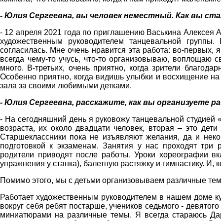
- Юлия Сергеевна, вы человек неместный. Как вы ст
- 12 апреля 2021 года по приглашению Васькина Алексея 
художественным руководителем танцевальной группы.
согласилась. Мне очень нравится эта работа: во-первых, 
всегда чему-то учусь, что-то организовываю, воплощаю с
много. В-третьих, очень приятно, когда зрители благода
Особенно приятно, когда видишь улыбки и восхищение на
зала за своими любимыми детками.
- Юлия Сергеевна, расскажите, как вы организуете 
- На сегодняшний день я руковожу танцевальной студией «
возраста, их около двадцати человек, вторая – это дет
Старшеклассники пока не изъявляют желания, да и неко
подготовкой к экзаменам. Занятия у нас проходят три 
родители приводят после работы. Уроки хореографии вкл
упражнения у станка), балетную растяжку и гимнастику. И,
Помимо этого, мы с детьми организовываем различные тем
Работает художественным руководителем в нашем доме ку
вокруг себя ребят постарше, учеников седьмого - девятог
миниатюрами на различные темы. Я всегда стараюсь Дар