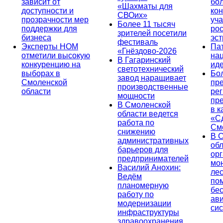
зависит от
бо
«Шахматы для
доступности и
кон
СВОих»
прозрачности мер
уча
Более 11 тысяч
поддержки для
ро
зрителей посетили
бизнеса
эс
фестиваль
Эксперты НОМ
Па
«Гнёздово-2026
отметили высокую
на
В Гагаринский
конкуренцию на
ид
светотехнический
выборах в
Бо
завод наращивает
Смоленской
пр
производственные
области
ре
мощности
пр
В Смоленской
в к
области ведется
«С
работа по
См
снижению
В 
административных
об
барьеров для
ор
предпринимателей
мо
Василий Анохин:
лес
Ведём
по
планомерную
бе
работу по
ав
модернизации
си
инфраструктуры
здравоохранения