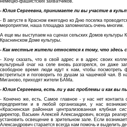
немецко-фашистских захватчиков.
- Юлия Сергеевна, принимаете ли вы участие в кул
- В августе в Красном ежегодно ко Дню поселка проводитс
мероприятии, наша площадка запомнилась очень многим.
А еще мы выступаем на сценах сельских Домов культуры 
Краснинском Доме культуры.
- Как местные жители относятся к тому, что здесь 
- Хочу сказать, что в свой адрес и в адрес своих кол
культурный очаг на селе вновь разгорелся, он даже за
свободное время люди идут к нам, чтобы посмотреть ф
встретиться и поговорить по душам за чашечкой чая. В 
Миганово, приходят жители БАМа.
- Юлия Сергеевна, есть ли у вас проблемы и как вы
- Конечно же, есть. Самое главное - у нас нет контакт
предприятии и в любой организации, у нас возник
«Краснинская районная централизованная клубная си
директор, Васькин Алексей Александрович, всегда реаги
установить освещение в зрительном зале. Если возникае
Александрович старается всегда нам помочь и выделить ден