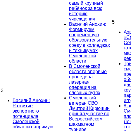
самый крупный
ребёнок за всю
историю
учреждения
5
Василий Анохин:
Формируем
Аэ
современную
«С
образовательную
Се
среду в колледжах
гот
и техникумах
ма
Смоленской
ре
области
Тр
В Смоленской
см
области впервые
пр
проведена
об
лазерная
дл
операция на
кр
3
слёзных путях
па
Смоленский
Василий Анохин:
иг
ветеран СВО
Развитие
8 а
Дмитрий Кирюшин
экспортного
См
принял участие во
потенциала
пл
Всероссийском
Смоленской
Ле
шахматном
области напрямую
сос
турнире