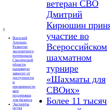
ветеран СВО
Дмитрий
Кирюшин прин
3
участие во
Василий
Анохин:
Всероссийском
Развитие
экспортного
шахматном
потенциала
Смоленской
области
турнире
напрямую
зависит от
«Шахматы для
доступности
и
прозрачности
СВОих»
мер
поддержки
Более 11 тысяч
для бизнеса
Эксперты
НОМ