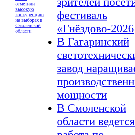
зрителей посет
отметили
высокую
фестиваль
конкуренцию
на выборах в
«Гнёздово-2026
Смоленской
области
В Гагаринский
светотехническ
завод наращива
производствен
мощности
В Смоленской
области ведется
работа по