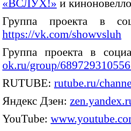
«ВСЛУХ!»
и киноновелло
Группа проекта в соц
https://vk.com/showvsluh
Группа проекта в соци
ok.ru/group/68972931055
RUTUBE:
rutube.ru/chann
Яндекс Дзен:
zen.yandex.
YouTube:
www.youtube.co