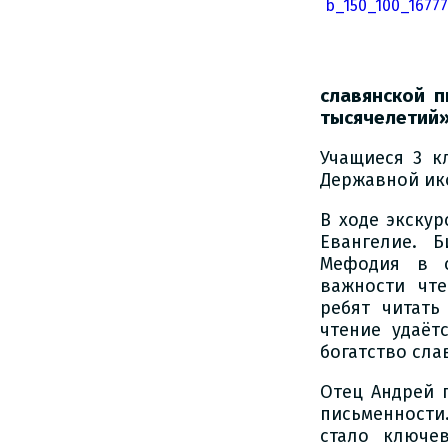
славянской п
тысячелетий»
Учащиеся 3 к
Державной ик
В ходе экскур
Евангелие. 
Мефодия в с
важности чте
ребят читать
чтение удаёт
богатство сла
Отец Андрей 
письменности
стало ключе