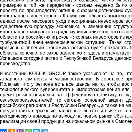
примерно в той же парадигме - совсем недавно было о
проекта по производству активных фармацевтических су
иностранных инвесторов в Калужскую область помогло ож
однако после массового уход иностранных инвесторов вс
существенную просадку экономики, а изменение структу
иностранных мигрантов в ряде муниципалитетов, что осло
области на российских игроков - якорных инвесторов из к
турбулентной внешнеэкономической ситуации. Такая ст
кризисных явлений экономика региона будет сохранять 
область, конечно, не закрывается, хотя здесь и отсутствуе
Успешное сотрудничество с Республикой Беларусь демонс
производства.
Инвестиции KOBLiK GROUP также указывают на то, что
аграрного комплекса и машиностроения. В советское вр
Полагаю, что у региона есть все шансы на то, чтобы во
технологического суверенитета и импортозамещения для 
время регион опирался на эффективную политику госуда
сельхозпроизводителей, то сегодня основной акцент д
российских регионов и Республики Беларусь, а также на 
предоставить серьёзные налоговые льготы и вычеты, а т
методическую помощь по выходу на новые рынки сбыта, а
реализации своей продукции на локальном рынке в Смоле