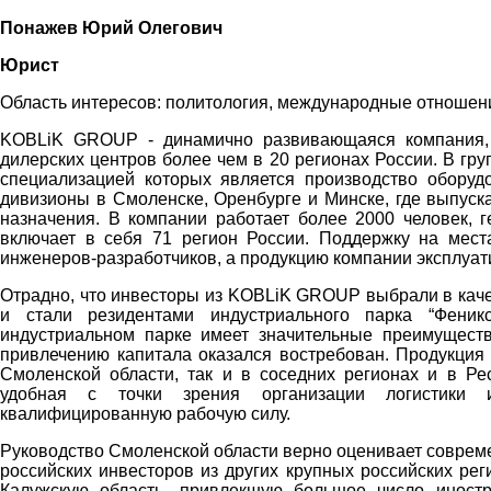
Понажев Юрий Олегович
Юрист
Область интересов: политология, международные отношени
KOBLiK GROUP - динамично развивающаяся компания, 
дилерских центров более чем в 20 регионах России. В гр
специализацией которых является производство оборуд
дивизионы в Смоленске, Оренбурге и Минске, где выпуск
назначения. В компании работает более 2000 человек, г
включает в себя 71 регион России. Поддержку на мест
инженеров-разработчиков, а продукцию компании эксплуат
Отрадно, что инвесторы из KOBLiK GROUP выбрали в каче
и стали резидентами индустриального парка “Феник
индустриальном парке имеет значительные преимуществ
привлечению капитала оказался востребован. Продукция 
Смоленской области, так и в соседних регионах и в Ре
удобная с точки зрения организации логистики и
квалифицированную рабочую силу.
Руководство Смоленской области верно оценивает совреме
российских инвесторов из других крупных российских ре
Калужскую область, привлекшую большое число иностр