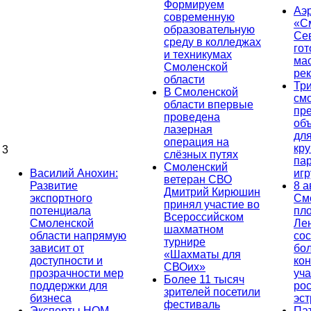
Формируем
Аэ
современную
«С
образовательную
Се
среду в колледжах
гот
и техникумах
ма
Смоленской
ре
области
Тр
В Смоленской
см
области впервые
пр
проведена
об
лазерная
дл
операция на
кр
3
слёзных путях
па
Смоленский
Василий Анохин:
иг
ветеран СВО
Развитие
8 а
Дмитрий Кирюшин
экспортного
См
принял участие во
потенциала
пл
Всероссийском
Смоленской
Ле
шахматном
области напрямую
сос
турнире
зависит от
бо
«Шахматы для
доступности и
кон
СВОих»
прозрачности мер
уча
Более 11 тысяч
поддержки для
ро
зрителей посетили
бизнеса
эс
фестиваль
Эксперты НОМ
Па