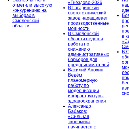
«Гнёздово-2026
отметили высокую
на
В Гагаринский
конкуренцию на
ид
светотехнический
выборах в
Бо
завод наращивает
Смоленской
пр
производственные
области
ре
мощности
пр
В Смоленской
в к
области ведется
«С
работа по
См
снижению
В 
административных
об
барьеров для
ор
предпринимателей
мо
Василий Анохин:
лес
Ведём
по
планомерную
бе
работу по
ав
модернизации
си
инфраструктуры
здравоохранения
Александр
Бабаков:
«Сильная
экономика
начинается с