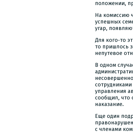
положении, пр
На комиссию 
успешных семе
угар, появляю
Для кого-то э
то пришлось з
непутевое отн
В одном случа
администрати
несовершенно
сотрудниками
управления а
сообщил, что 
наказание.
Еще один подр
правонарушени
с членами ком