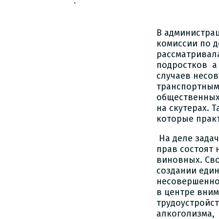
В администра
комиссии по д
рассматривал
подростков а 
случаев несо
транспортными
общественных 
на скутерах. 
которые практ
На деле задач
прав состоят 
виновных. Св
создании еди
несовершеннол
в центре вни
трудоустройс
алкоголизма,