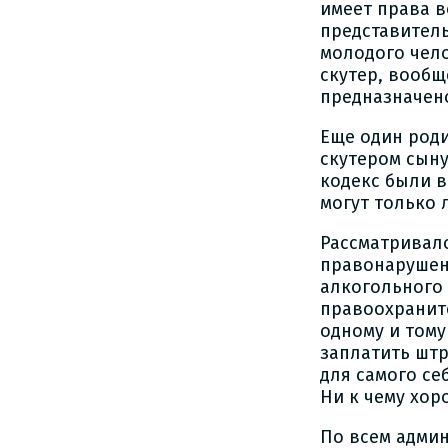
имеет права 
представител
молодого чело
скутер, вообщ
предназначено
Еще один роди
скутером сыну
кодекс были в
могут только л
Рассматривал
правонарушени
алкогольного 
правоохраните
одному и тому
заплатить штр
для самого се
Ни к чему хор
По всем адми