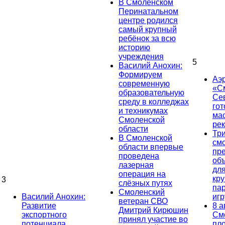
В Смоленском
Перинатальном
центре родился
самый крупный
ребёнок за всю
историю
учреждения
5
Василий Анохин:
Формируем
Аэ
современную
«С
образовательную
Се
среду в колледжах
гот
и техникумах
ма
Смоленской
ре
области
Тр
В Смоленской
см
области впервые
пр
проведена
об
лазерная
дл
операция на
кр
3
слёзных путях
па
Смоленский
Василий Анохин:
иг
ветеран СВО
Развитие
8 а
Дмитрий Кирюшин
экспортного
См
принял участие во
потенциала
пл