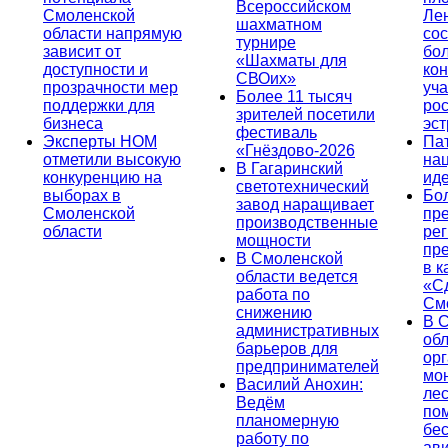
Всероссийском
Смоленской
Ле
шахматном
области напрямую
сос
турнире
зависит от
бо
«Шахматы для
доступности и
кон
СВОих»
прозрачности мер
уча
Более 11 тысяч
поддержки для
ро
зрителей посетили
бизнеса
эс
фестиваль
Эксперты НОМ
Па
«Гнёздово-2026
отметили высокую
на
В Гагаринский
конкуренцию на
ид
светотехнический
выборах в
Бо
завод наращивает
Смоленской
пр
производственные
области
ре
мощности
пр
В Смоленской
в к
области ведется
«С
работа по
См
снижению
В 
административных
об
барьеров для
ор
предпринимателей
мо
Василий Анохин:
лес
Ведём
по
планомерную
бе
работу по
ав