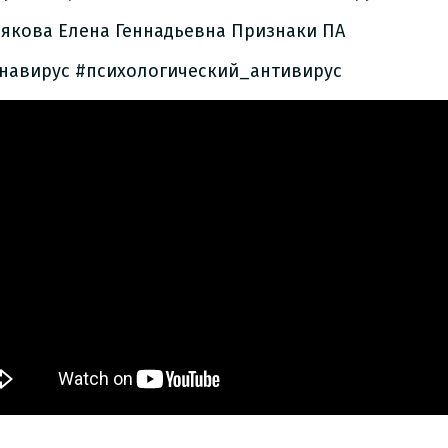
лякова Елена Геннадьевна Признаки ПА
навирус #психологический_антивирус