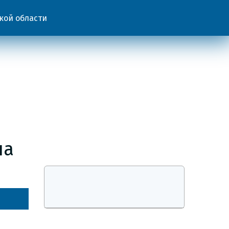
кой области
на