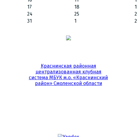
17
18
1
24
25
31
1
2
Краснинская районная
централизованная клубная
система МБУК м.о. «Краснинский
район» Смоленской области