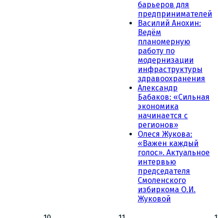
барьеров для
предпринимателей
Василий Анохин:
Ведём
планомерную
работу по
модернизации
инфраструктуры
здравоохранения
Александр
Бабаков: «Сильная
экономика
начинается с
регионов»
Олеся Жукова:
«Важен каждый
голос». Актуальное
интервью
председателя
Смоленского
избиркома О.И.
Жуковой
10
11
1