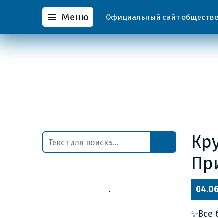
Меню
Официальный сайт обществен
Кр
Пр
04.0
✨Все 