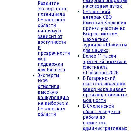
лазерная операция
Развитие
на слёзных путях
экспортного
Смоленский
потенциала
ветеран СВО
Смоленской
Дмитрий Кирюшин
области
принял участие во
напрямую
Всероссийском
зависит от
шахматном
доступности
турнире «Шахматы
и
для СВОих»
прозрачности
Более 11 тысяч
мер
зрителей посетили
поддержки
фестиваль
для бизнеса
«Гнёздово-2026
Эксперты
В Гагаринский
НОМ
светотехнический
отметили
завод наращивает
высокую
производственные
конкуренцию
мощности
на выборах в
В Смоленской
Смоленской
области ведется
области
работа по
снижению
административных