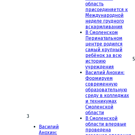
область
присоединяется к
Международной
неделе грудного
вскармливания
В Смоленском
Перинатальном
центре родился
самый крупный
ребёнок за всю
5
историю
учреждения
Василий Анохин:
Формируем
современную
образовательную
среду в колледжах
и техникумах
Смоленской
области
3
В Смоленской
области впервые
Василий
проведена
Анохин: