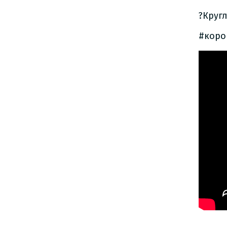
?Круг
#коро