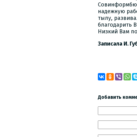
Совинформбюр
надежную рабо
тылу, развива
благодарить В
Низкий Вам по
Записала И. Г
Добавить комм