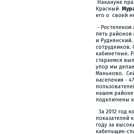
Накануне праз
Красный
Мур
его о своей н
- Ростелеком 
пять районов
и Руднянский
сотрудников. 
кабинетные. Р
стараемся вы
упор мы делае
Маньково. Се
населения - 4
пользователей
нашем районе
подключены к
За 2012 год к
показателей к
году за высок
кабельщик-сп