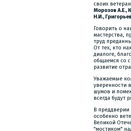
своих ветеран
Морозов А.Е., 
Н.И., Григорье
Говорить о на
мастерства, 
труд преданны
От тех, кто н
диалоге, благ
общаемся со с
развитие отра
Уважаемые кол
уверенности в
шумов и помех
всегда будут р
В преддверии
особенно вете
Великой Отеч
"мостиком" на