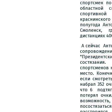
спортсмен п
областной с
спортивной 
краснинског
полугода Ант
Смоленск, г
дистанциях 40
А сейчас Ант
сопровожден
"Президентс
состязания.
спортсменов н
место. Конеч
если смотреть
набрал 352 оч
что 6 подтяг
потерял очки
возможность
посостязатьс
расстроился, 