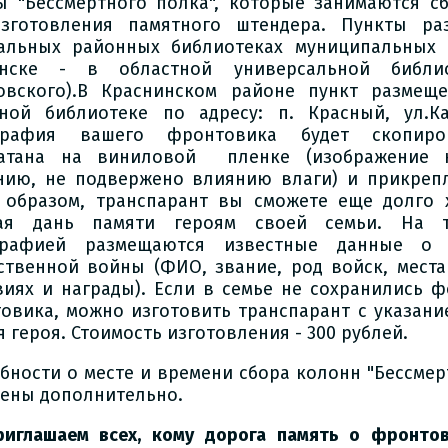
ы "Бессмертного полка", которые занимаются 
зготовления памятного штендера. Пункты р
альных районных библиотеках муниципальных о
енске - в областной универсальной библи
овского).В Краснинском районе пункт размещ
ной библиотеке по адресу: п. Красный, ул.Ка
графия вашего фронтовика будет скопиров
чатана на виниловой пленке (изображение 
нию, не подвержено влиянию влаги) и прикреп
 образом, транспарант вы сможете еще долго 
вая дань памяти героям своей семьи. На т
графией размещаются известные данные о 
ственной войны (ФИО, звание, род войск, места
виях и награды). Если в семье не сохранились 
овика, можно изготовить транспарант с указани
 героя. Стоимость изготовления - 300 рублей.
бности о месте и времени сбора колонн "Бессмер
ены дополнительно.
иглашаем всех, кому дорога память о фронтов