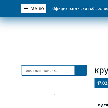
Меню
Официальный сайт обществен
кр
17.02
В де