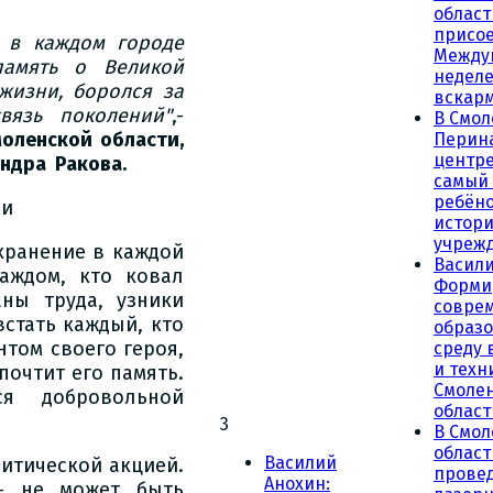
област
присое
т в каждом городе
Между
память о Великой
неделе
жизни, боролся за
вскар
вязь поколений"
,-
В Смол
оленской области,
Перин
центре
андра Ракова.
самый
ребёно
и
истор
учреж
охранение в каждой
Васили
аждом, кто ковал
Форми
аны труда, узники
совре
встать каждый, кто
образ
нтом своего героя,
среду 
и техн
почтит его память.
Смоле
ся добровольной
област
3
В Смол
облас
Василий
итической акцией.
прове
Анохин:
 - не может быть