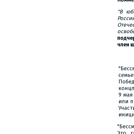
"В юб
Росси
Отече
освоб
подче
член 
"Бесс
семь
Побед
концл
9 мая
или п
Учас
иници
"Бесс
Это г