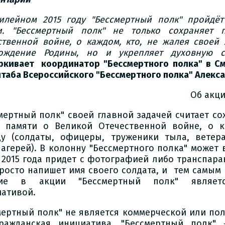
илейном 2015 году "Бессмертный полк" пройдё
и. "Бессмертный полк" не только сохраняет 
ственной войне, о каждом, кто, не жалея своей 
ождение Родины, но и укрепляет духовную с
ркивает координатор "Бессмертного полка" в См
штаба Всероссийского "Бессмертного полка" Алекс
Об акци
мертный полк" своей главной задачей считает с
е памяти о Великой Отечественной войне, о к
у (солдаты, офицеры, труженики тыла, ветер
агерей). В колонну "Бессмертного полка" может 
 2015 года придет с фотографией либо транспара
росто напишет имя своего солдата, и тем самым 
тие в акции "Бессмертный полк" являет
ативой.
мертный полк" не является коммерческой или пол
ражданская инициатива. "Бессмертный полк"