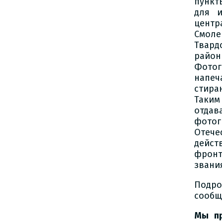
пункт
для и
центр
Смол
Твард
район
Фото
напе
стира
Таким
отда
фото
Отече
дейст
фронт
звания
Подро
сообщ
Мы пр