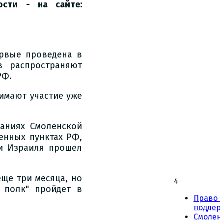
ости - на сайте:
ервые проведена в
в распространяют
РФ.
нимают участие уже
аниях Смоленской
ленных пунктах РФ,
 и Израиля прошел
ще три месяца, но
4
 полк" пройдет в
Право 
подде
Смоле