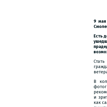
9 мая
Смоле
Есть д
ушедш
праде
возмо
Стать
гражд
ветер
В кол
фото
реком
и зри
как са