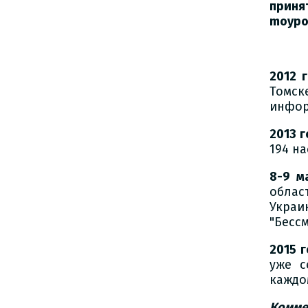
приня
moypol
2012 
Томск
инфор
2013 г
194 н
8-9 м
облас
Украи
"Бесс
2015 
уже с
каждо
Комме