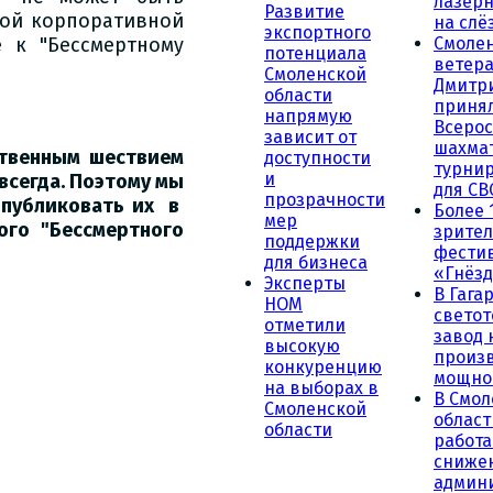
лазерн
Развитие
ой корпоративной
на слё
экспортного
 к "Бессмертному
Смоле
потенциала
ветера
Смоленской
Дмитр
области
принял
напрямую
Всеро
зависит от
шахма
ственным шествием
доступности
турни
и
 всегда. Поэтому мы
для СВ
прозрачности
 публиковать их в
Более 
мер
ого "Бессмертного
зрител
поддержки
фести
для бизнеса
«Гнёзд
Эксперты
В Гага
НОМ
светот
отметили
завод
высокую
произ
конкуренцию
мощно
на выборах в
В Смол
Смоленской
област
области
работа
сниже
админ