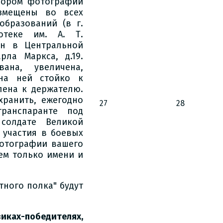
сбором фотографий
азмещены во всех
бразований (в г.
отеке им. А. Т.
ен в Центральной
рла Маркса, д.19.
ана, увеличена,
на ней стойко к
лена к держателю.
хранить, ежегодно
27
28
ранспаранте под
солдате Великой
 участия в боевых
фотографии вашего
ем только имени и
тного полка" будут
иках-победителях,