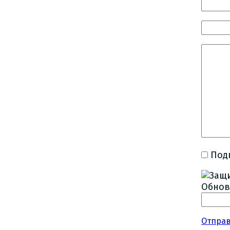
Под
Обнов
Отпра