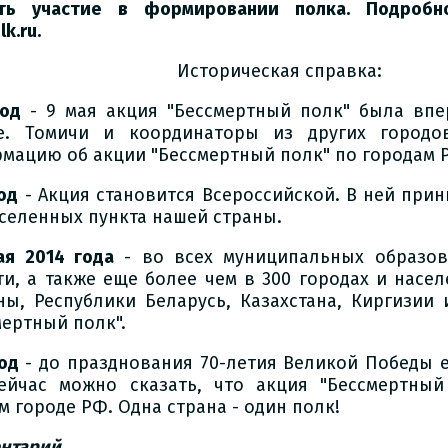
ть участие в формировании полка. Подробн
k.ru.
Историческая справка:
год
- 9 мая акция "Бессмертный полк" была вп
е. Томичи и координаторы из других городо
мацию об акции "Бессмертный полк" по городам 
од
- Акция становится Всероссийской. В ней при
аселенных пункта нашей страны.
ая 2014 года
- во всех муниципальных образов
ти, а также еще более чем в 300 городах и насе
ны, Республики Беларусь, Казахстана, Киргизии
мертный полк".
год
- до празднования 70-летия Великой Победы е
ейчас можно сказать, что акция "Бессмертный
м городе РФ. Одна страна - один полк!
нтарий