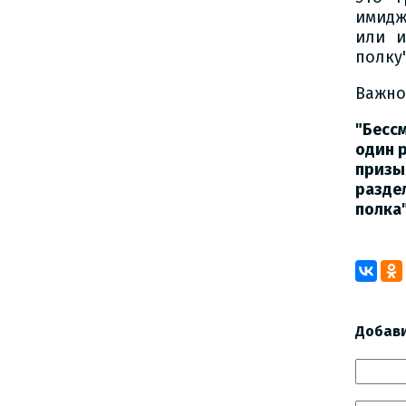
имидж
или и
полку"
Важно
"Бесс
один р
призы
разде
полка
Добав