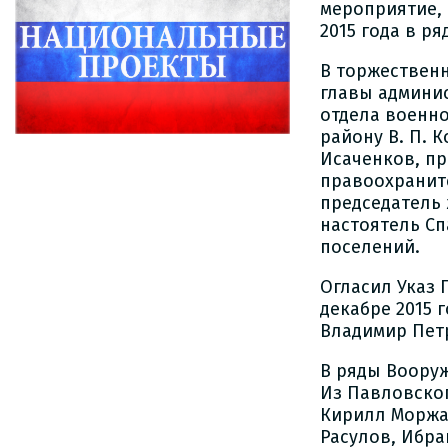
мероприятие,
2015 года в р
В торжествен
главы админис
отдела военно
району В. П. 
Исаченков, пр
правоохраните
председатель 
настоятель Сп
поселений.
Огласил Указ 
декабре 2015 
Владимир Пет
В ряды Вооруж
Из Павловско
Кирилл Моржае
Расулов, Ибра