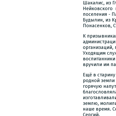
Шакалис, из Г
Нейковского п
поселения - П
Будылин, из К
Понасенков, С
К призывника
администраци
организаций, 
Уходящим слу
воспитанники 
вручили им п
Ещё в старину
родной земли 
горячую напут
благословляла
изготавливали
землю, молили
наше время. С
Сергий.