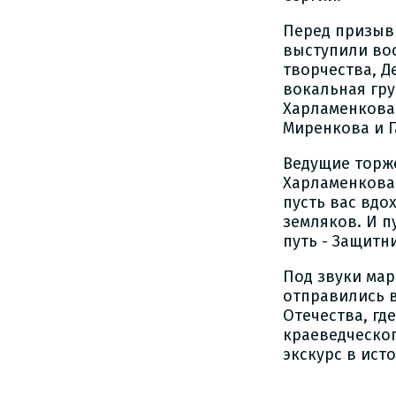
Перед призыв
выступили во
творчества, Д
вокальная гру
Харламенкова
Миренкова и Г
Ведущие торж
Харламенкова
пусть вас вд
земляков. И п
путь - Защитн
Под звуки ма
отправились 
Отечества, г
краеведческо
экскурс в ист