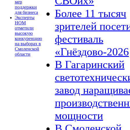
СВОих»
мер
поддержки
Более 11 тысяч
для бизнеса
Эксперты
зрителей посет
НОМ
отметили
высокую
фестиваль
конкуренцию
на выборах в
«Гнёздово-2026
Смоленской
области
В Гагаринский
светотехническ
завод наращива
производствен
мощности
В Смоленской