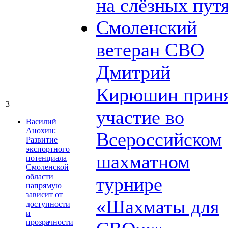
на слёзных пут
Смоленский
ветеран СВО
Дмитрий
Кирюшин прин
3
участие во
Василий
Анохин:
Всероссийском
Развитие
экспортного
шахматном
потенциала
Смоленской
области
турнире
напрямую
зависит от
«Шахматы для
доступности
и
прозрачности