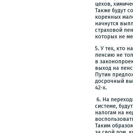
цехов, химиче
Также будут с
коренных мало
начнутся вып
страховой пен
которых не ме
5. У тех, кто
пенсию не тол
в законопроек
выход на пенс
Путин предлож
досрочный вых
42-х.
6. На перехо
системе, буду
налогам на не
воспользовать
Таким образом
за свой дом, 