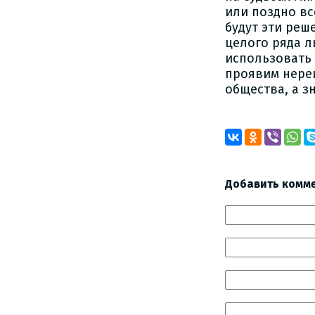
или поздно вс
будут эти реш
целого ряда л
использовать 
проявим нереш
общества, а з
Добавить комм