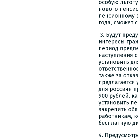
особую льготу
нового пенсио
пенсионному в
года, сможет 
3. Будут пред
интересы граж
период предпе
наступления с
установить д
ответственнос
также за отка
предлагается
для россиян п
900 рублей, ка
установить пе
закрепить обя
работникам, к
бесплатную д
4. Предусмотр