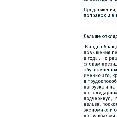
Предложения, 
поправок и в 
Дальше откла
В ходе обраще
повышения пен
е годы. Но ре
словам презид
обусловленным
именно это, к
в трудоспособ
нагрузка и на
на солидарном
подчеркнул, 
нельзя, поско
экономике и 
на судьбах ми