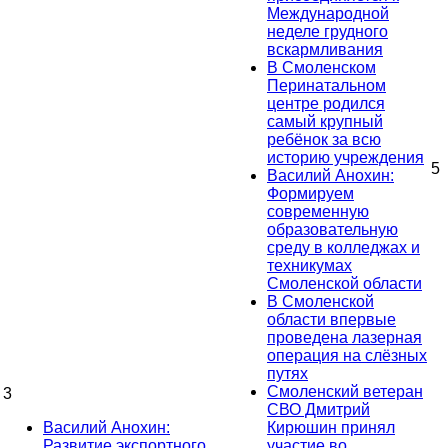
Международной
неделе грудного
вскармливания
В Смоленском
Перинатальном
центре родился
самый крупный
ребёнок за всю
историю учреждения
5
Василий Анохин:
Формируем
современную
образовательную
среду в колледжах и
техникумах
Смоленской области
В Смоленской
области впервые
проведена лазерная
операция на слёзных
путях
Смоленский ветеран
3
СВО Дмитрий
Василий Анохин:
Кирюшин принял
Развитие экспортного
участие во