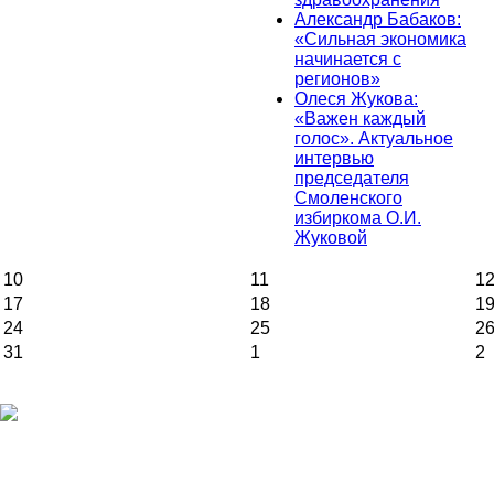
Александр Бабаков:
«Сильная экономика
начинается с
регионов»
Олеся Жукова:
«Важен каждый
голос». Актуальное
интервью
председателя
Смоленского
избиркома О.И.
Жуковой
10
11
1
17
18
1
24
25
2
31
1
2