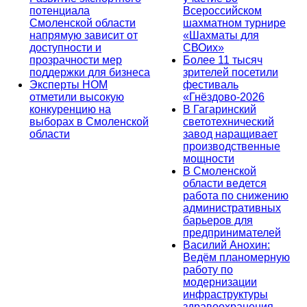
потенциала
Всероссийском
Смоленской области
шахматном турнире
напрямую зависит от
«Шахматы для
доступности и
СВОих»
прозрачности мер
Более 11 тысяч
поддержки для бизнеса
зрителей посетили
Эксперты НОМ
фестиваль
отметили высокую
«Гнёздово-2026
конкуренцию на
В Гагаринский
выборах в Смоленской
светотехнический
области
завод наращивает
производственные
мощности
В Смоленской
области ведется
работа по снижению
административных
барьеров для
предпринимателей
Василий Анохин:
Ведём планомерную
работу по
модернизации
инфраструктуры
здравоохранения