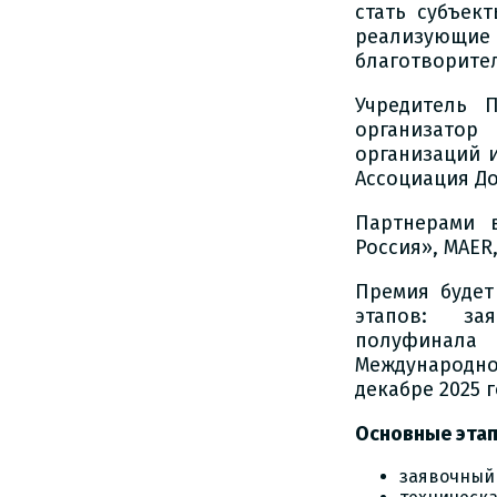
стать субъек
реализующие
благотворител
Учредитель 
организатор
организаций 
Ассоциация До
Партнерами 
Россия», MAER
Премия будет
этапов: зая
полуфинала
Международн
декабре 2025 г
Основные этап
заявочный э