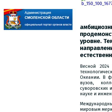
амбициозн
продемон
уровне. Т
направл
естественн
Весной 2024
технологичес
Океании. В ф
вузов, колл
суворовских 
науке и инжен
Международн
мировым мерка