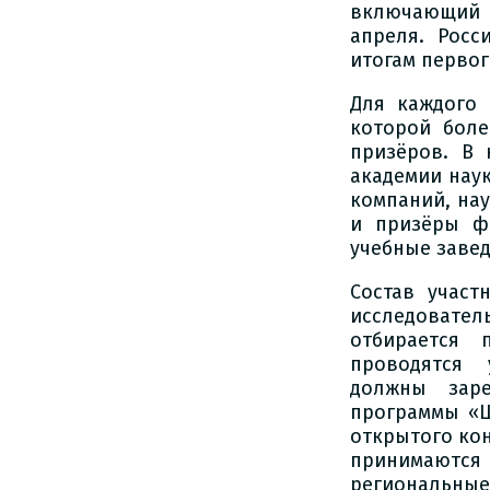
включающий 
апреля. Росс
итогам первог
Для каждого 
которой боле
призёров. В 
академии нау
компаний, нау
и призёры ф
учебные заве
Состав участ
исследовател
отбирается 
проводятся 
должны заре
программы «Ш
открытого кон
принимаются
региональные