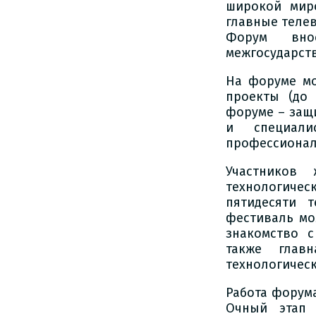
широкой мир
главные телев
Форум вно
межгосударст
На форуме мо
проекты (до
форуме – защ
и специали
профессионало
Участников
технологичес
пятидесяти т
фестиваль мо
знакомство 
также глав
технологическ
Работа форума
Очный этап 