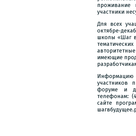
проживание 
участники нес
Для всех уча
октябре-дека
школы «Шаг в
тематически
авторитетны
имеющие прод
разработчика
Информацию 
участников 
форуме и д
телефонам: (4
сайте програм
шагвбудущее.