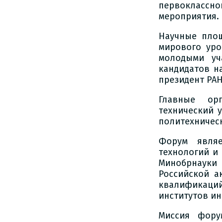
первокласс
мероприятия.
Научные площ
мирового уро
молодыми уч
кандидатов н
президент РАН
Главные ор
технический 
политехничес
Форум являе
технологий и
Минобрнауки 
Российской а
квалификаци
институтов ин
Миссия фору